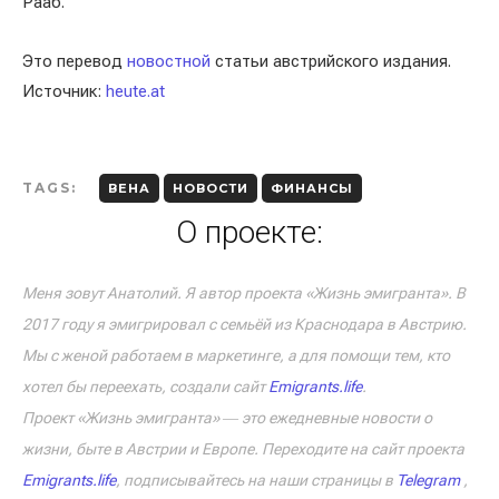
Рааб.
Это перевод
новостной
статьи австрийского издания.
Источник:
heute.at
TAGS:
ВЕНА
НОВОСТИ
ФИНАНСЫ
О проекте:
Меня зовут Анатолий. Я автор проекта «Жизнь эмигранта». В
2017 году я эмигрировал с семьёй из Краснодара в Австрию.
Мы с женой работаем в маркетинге, а для помощи тем, кто
хотел бы переехать, создали сайт
Emigrants.life
.
Проект «Жизнь эмигранта» ― это ежедневные новости о
жизни, быте в Австрии и Европе. Переходите на сайт проекта
Emigrants.life
, подписывайтесь на наши страницы в
Telegram
,