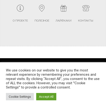
О ПРОЕКТЕ
ПОЛЕЗНОЕ
ЛАЙФХАКИ
КОНТАКТЫ
TERMS AND CONDITIONS
PRIVACY POLICY
SITEMAP
We use cookies on our website to give you the most
relevant experience by remembering your preferences and
repeat visits. By clicking “Accept All”, you consent to the use
© Emigrants Life WordPress Theme by TagDiv
of ALL the cookies. However, you may visit "Cookie
Settings" to provide a controlled consent.
Cookie Settings
Accept All
Social Media Auto Publish
Powered By :
XYZScripts.com