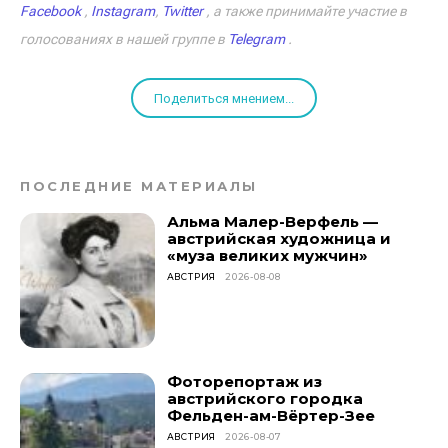
Facebook
,
Instagram
,
Twitter
, а также принимайте участие в
голосованиях в нашей группе в
Telegram
.
Поделиться мнением...
ПОСЛЕДНИЕ МАТЕРИАЛЫ
Альма Малер-Верфель —
австрийская художница и
«муза великих мужчин»
АВСТРИЯ
2026-08-08
Фоторепортаж из
австрийского городка
Фельден-ам-Вёртер-Зее
АВСТРИЯ
2026-08-07