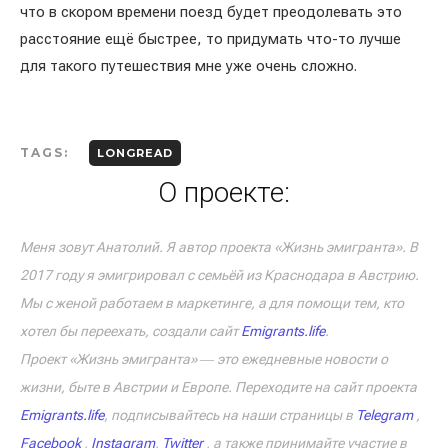
что в скором времени поезд будет преодолевать это
расстояние ещё быстрее, то придумать что-то лучше
для такого путешествия мне уже очень сложно.
TAGS:
LONGREAD
О проекте:
Меня зовут Анатолий. Я автор проекта «Жизнь эмигранта». В
2017 году я эмигрировал с семьёй из Краснодара в Австрию.
Мы с женой работаем в маркетинге, а для помощи тем, кто
хотел бы переехать, создали сайт
Emigrants.life
.
Проект «Жизнь эмигранта» ― это ежедневные новости о
жизни, быте в Австрии и Европе. Переходите на сайт проекта
Emigrants.life
, подписывайтесь на наши страницы в
Telegram
,
Facebook
,
Instagram
,
Twitter
, а также принимайте участие в