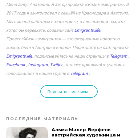
Меня зовут Анатолий. Я автор проекта «Жизнь эмигранта». В
2017 году я эмигрировал с семьёй из Краснодара в Австрию.
Мы с женой работаем в маркетинге, а для помощи тем, кто
хотел бы переехать, создали сайт
Emigrants.life
.
Проект «Жизнь эмигранта» ― это ежедневные новости о
жизни, быте в Австрии и Европе. Переходите на сайт проекта
Emigrants.life
, подписывайтесь на наши страницы в
Telegram
,
Facebook
,
Instagram
,
Twitter
, а также принимайте участие в
голосованиях в нашей группе в
Telegram
.
Поделиться мнением...
ПОСЛЕДНИЕ МАТЕРИАЛЫ
Альма Малер-Верфель —
австрийская художница и