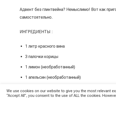
Адвент без глинтвейна? Немыслимо! Вот как приг
самостоятельно.
ИНГРЕДИЕНТЫ :
1 литр красного вина
3 палочки корицы
1 лимон (необработанный)
1 апельсин (необработанный)
6 звёздочек гвоздики
We use cookies on our website to give you the most relevant exp
“Accept All”, you consent to the use of ALL the cookies. However
4 столовые ложки сахарного песка
ПОДГОТОВКА: