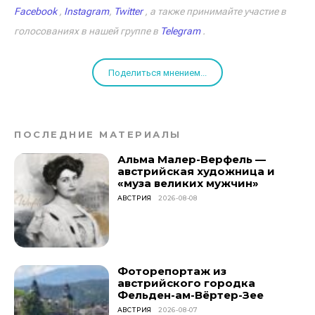
Facebook
,
Instagram
,
Twitter
, а также принимайте участие в
голосованиях в нашей группе в
Telegram
.
Поделиться мнением...
ПОСЛЕДНИЕ МАТЕРИАЛЫ
Альма Малер-Верфель —
австрийская художница и
«муза великих мужчин»
АВСТРИЯ
2026-08-08
Фоторепортаж из
австрийского городка
Фельден-ам-Вёртер-Зее
АВСТРИЯ
2026-08-07