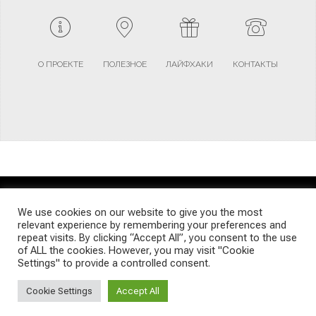
О ПРОЕКТЕ
ПОЛЕЗНОЕ
ЛАЙФХАКИ
КОНТАКТЫ
TERMS AND CONDITIONS
PRIVACY POLICY
SITEMAP
We use cookies on our website to give you the most
relevant experience by remembering your preferences and
repeat visits. By clicking “Accept All”, you consent to the use
© Emigrants Life WordPress Theme by TagDiv
of ALL the cookies. However, you may visit "Cookie
Settings" to provide a controlled consent.
Cookie Settings
Accept All
Social Media Auto Publish
Powered By :
XYZScripts.com