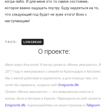
когда-либо. И для меня это то самое состояние,
которое важно ощущать поутру. Буду надеяться на то,
что следующий год будет не хуже этого! Всех с
наступающим!
TAGS:
LONGREAD
О проекте:
Меня зовут Анатолий. Я автор проекта «Жизнь эмигранта». В
2017 году я эмигрировал с семьёй из Краснодара в Австрию.
Мы с женой работаем в маркетинге, а для помощи тем, кто
хотел бы переехать, создали сайт
Emigrants.life
.
Проект «Жизнь эмигранта» ― это ежедневные новости о
жизни, быте в Австрии и Европе. Переходите на сайт проекта
Emigrants.life
, подписывайтесь на наши страницы в
Telegram
,