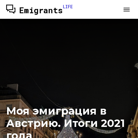
LIFE
Emigrants
Моя эмиграция в
Австрию. Итоги 2021
года