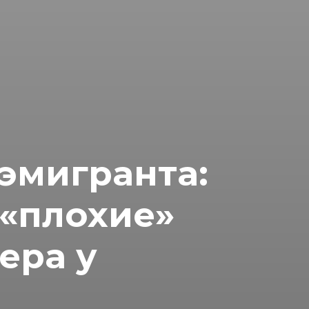
эмигранта:
 «плохие»
ера у