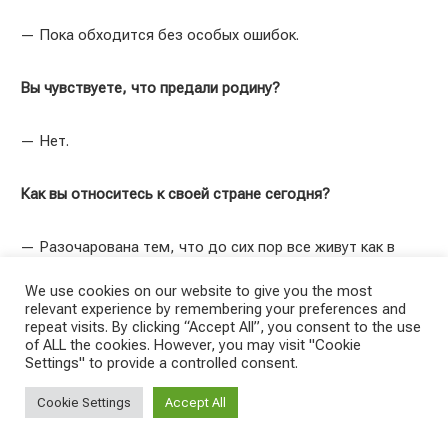
— Пока обходится без особых ошибок.
Вы чувствуете, что предали родину?
— Нет.
Как вы относитесь к своей стране сегодня?
— Разочарована тем, что до сих пор все живут как в
«военное время».
We use cookies on our website to give you the most
relevant experience by remembering your preferences and
Какие чувства?
repeat visits. By clicking “Accept All”, you consent to the use
of ALL the cookies. However, you may visit "Cookie
Settings" to provide a controlled consent.
— Как всегда, надежда на лучшее.
Cookie Settings
Accept All
Быть эмигрантом — это…