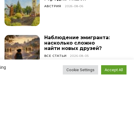
АВСТРИЯ
2026-08-06
Наблюдение эмигранта:
насколько сложно
найти новых друзей?
ВСЕ СТАТЬИ
2026-08-05
ing
Cookie Settings
Accept All
У меня сегодня день
рождения!
ВСЕ СТАТЬИ
2026-08-04
Найти
Поиск...