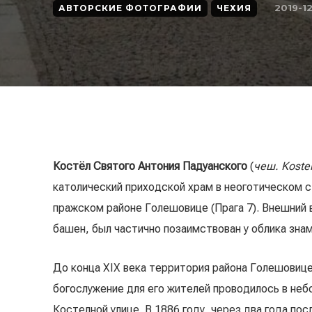
2019-12
АВТОРСКИЕ ФОТОГРАФИИ
ЧЕХИЯ
Костёл Святого Антония Падуанского
(
чеш. Koste
католический приходской храм в неоготическом 
пражском районе Голешовице (Прага 7). Внешний 
башен, был частично позаимствован у облика зн
До конца XIX века территория района Голешовице
богослужение для его жителей проводилось в не
Костелной улице. В 1886 году, через два года п