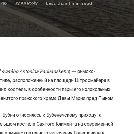
By
Anatoly
-10
Less than 1
min. read
l svatého Antonína Paduánského
) — римско-
стиле, расположенный на площади Штросмайера в
вид костёла, в особенности пары его колокольных
аменитого пражского храма Девы Марии пред Тыном.
-Бубни относилась к Бубенечскому приходу, а
большом костёле Святого Климента на современной
осле административного включения Голешовице в