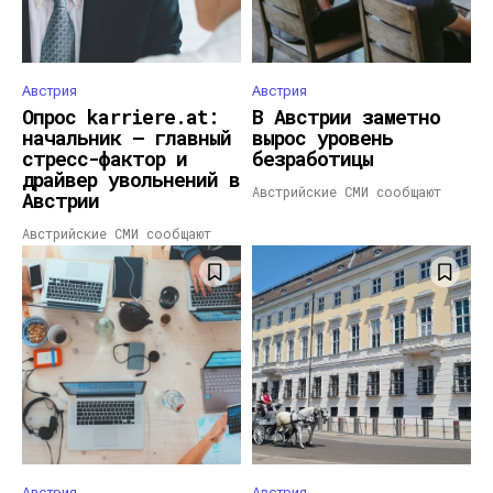
Австрия
Австрия
Опрос karriere.at:
В Австрии заметно
начальник — главный
вырос уровень
стресс-фактор и
безработицы
драйвер увольнений в
Австрийские СМИ сообщают
Австрии
Австрийские СМИ сообщают
Австрия
Австрия