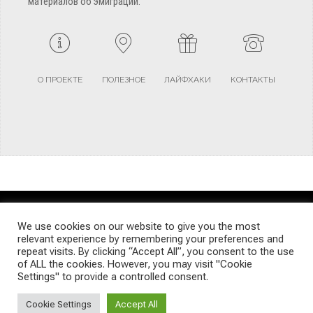
материалов об эмиграции.
О ПРОЕКТЕ
ПОЛЕЗНОЕ
ЛАЙФХАКИ
КОНТАКТЫ
TERMS AND CONDITIONS
PRIVACY POLICY
SITEMAP
We use cookies on our website to give you the most
relevant experience by remembering your preferences and
repeat visits. By clicking “Accept All”, you consent to the use
© Emigrants Life WordPress Theme by TagDiv
of ALL the cookies. However, you may visit "Cookie
Settings" to provide a controlled consent.
Cookie Settings
Accept All