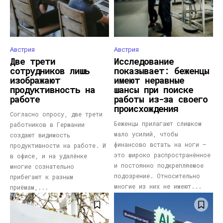
Австрия
Австрия
Две трети
Исследование
сотрудников лишь
показывает: беженцы
изображают
имеют неравные
продуктивность на
шансы при поиске
работе
работы из-за своего
происхождения
Согласно опросу, две трети
Беженцы прилагают слишком
работников в Германии
мало усилий, чтобы
создают видимость
финансово встать на ноги —
продуктивности на работе. И
это широко распространённое
в офисе, и на удалёнке
и постоянно подкрепляемое
многие сознательно
подозрение. Относительно
прибегают к разным
многие из них не имеют...
приёмам,...