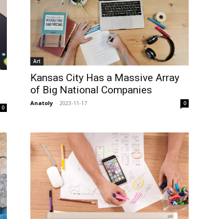
Art
Kansas City Has a Massive Array
of Big National Companies
Anatoly
-
2023-11-17
0
0