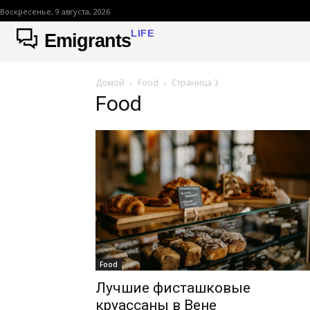
Воскресенье, 9 августа, 2026
LIFE
Emigrants
Домой
Food
Страница 3
Food
Food
Лучшие фисташковые
круассаны в Вене