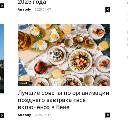
2025 года
0
Anatoly
-
2025-04-07
0
Food
Лучшие советы по организации
позднего завтрака «всё
включено» в Вене
Anatoly
-
2025-03-17
0
0