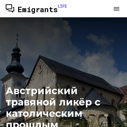
LIFE
Emigrants
Австрийский
травяной ликёр с
католическим
прошлым