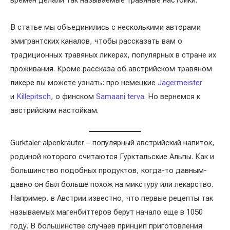
времен делали так называемые травяные настойки.
В статье мы объединились с несколькими авторами
эмигрантских каналов, чтобы рассказать вам о
традиционных травяных ликерах, популярных в стране их
проживания. Кроме рассказа об австрийском травяном
ликере вы можете узнать: про немецкие
Jägermeister
и
Killepitsch
, о финском
Samaani terva
. Но вернемся к
австрийским настойкам.
Gurktaler alpenkräuter – популярный австрийский напиток,
родиной которого считаются Гурктальские Альпы. Как и
большинство подобных продуктов, когда-то давным-
давно он был больше похож на микстуру или лекарство.
Например, в Австрии известно, что первые рецепты так
называемых магенбиттеров берут начало еще в 1050
году. В большинстве случаев принцип приготовления