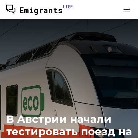
LIFE
Emigrants
В Австрии начали
тестировать поезд на