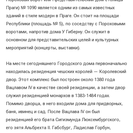
Праги) № 1090 является одним из самых известных
зданий в стиле модерн в Праге. Он стоит на площади
Республики (площадь № 5), по соседству с Пороховыми
воротами, напротив дома У Гиберну. Он служит в
основном для представительских целей и культурных
мероприятий (концерты, выставки).
На месте сегодняшнего Городского дома первоначально
находилась резиденция чешских королей — Королевский
двор. Этот комплекс был построен около 1380 года
Вацлавом IV в качестве своей резиденции, а затем двор
служил резиденцией монархов в 1383-1484 годах.
Помимо дворца, в него входили дома для придворных,
баня, ивинец и сад. После Вацлава IV он был
резиденцией его брата Сигизмунда Люксембургского,
его зятя Альбрехта II. Габсбург, Ладислав Горбун,