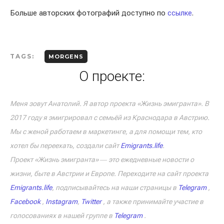
Больше авторских фотографий доступно по
ссылке
.
TAGS:
MORGENS
О проекте:
Меня зовут Анатолий. Я автор проекта «Жизнь эмигранта». В
2017 году я эмигрировал с семьёй из Краснодара в Австрию.
Мы с женой работаем в маркетинге, а для помощи тем, кто
хотел бы переехать, создали сайт
Emigrants.life
.
Проект «Жизнь эмигранта» ― это ежедневные новости о
жизни, быте в Австрии и Европе. Переходите на сайт проекта
Emigrants.life
, подписывайтесь на наши страницы в
Telegram
,
Facebook
,
Instagram
,
Twitter
, а также принимайте участие в
голосованиях в нашей группе в
Telegram
.