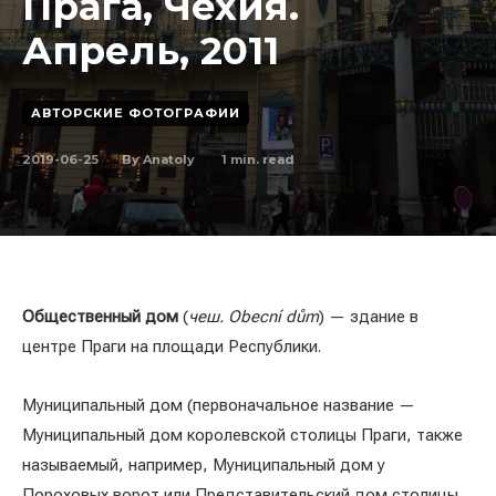
Прага, Чехия.
Апрель, 2011
АВТОРСКИЕ ФОТОГРАФИИ
2019-06-25
1
min. read
By
Anatoly
Общественный дом
(
чеш. Obecní dům
) — здание в
центре Праги на площади Республики.
Муниципальный дом (первоначальное название —
Муниципальный дом королевской столицы Праги, также
называемый, например, Муниципальный дом у
Пороховых ворот или Представительский дом столицы