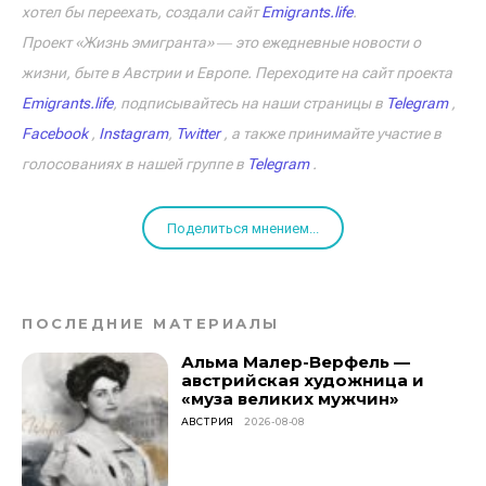
хотел бы переехать, создали сайт
Emigrants.life
.
Проект «Жизнь эмигранта» ― это ежедневные новости о
жизни, быте в Австрии и Европе. Переходите на сайт проекта
Emigrants.life
, подписывайтесь на наши страницы в
Telegram
,
Facebook
,
Instagram
,
Twitter
, а также принимайте участие в
голосованиях в нашей группе в
Telegram
.
Поделиться мнением...
ПОСЛЕДНИЕ МАТЕРИАЛЫ
Альма Малер-Верфель —
австрийская художница и
«муза великих мужчин»
АВСТРИЯ
2026-08-08