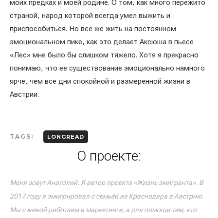
моих предках и моей родине. О том, как много пережито
страной, народ которой всегда умел выжить и
приспособиться. Но все же жить на постоянном
эмоциональном пике, как это делает Аксюша в пьесе
«Лес» мне было бы слишком тяжело. Хотя я прекрасно
понимаю, что ее существование эмоционально намного
ярче, чем все дни спокойной и размеренной жизни в
Австрии.
TAGS:
LONGREAD
О проекте:
Меня зовут Анатолий. Я автор проекта «Жизнь эмигранта». В
2017 году я эмигрировал с семьёй из Краснодара в Австрию.
Мы с женой работаем в маркетинге, а для помощи тем, кто