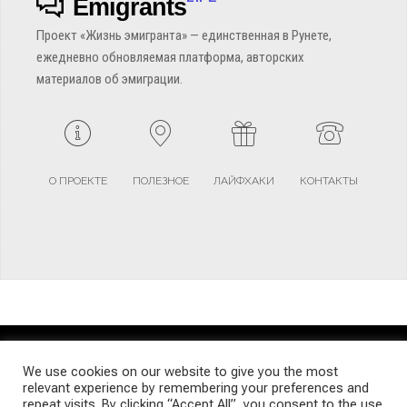
Emigrants
Проект «Жизнь эмигранта» — единственная в Рунете,
ежедневно обновляемая платформа, авторских
материалов об эмиграции.
О ПРОЕКТЕ
ПОЛЕЗНОЕ
ЛАЙФХАКИ
КОНТАКТЫ
TERMS AND CONDITIONS
PRIVACY POLICY
SITEMAP
We use cookies on our website to give you the most
relevant experience by remembering your preferences and
repeat visits. By clicking “Accept All”, you consent to the use
© Emigrants Life WordPress Theme by TagDiv