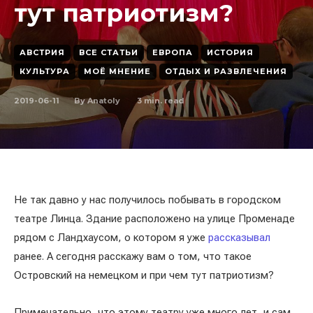
тут патриотизм?
АВСТРИЯ
ВСЕ СТАТЬИ
ЕВРОПА
ИСТОРИЯ
КУЛЬТУРА
МОЁ МНЕНИЕ
ОТДЫХ И РАЗВЛЕЧЕНИЯ
2019-06-11
3
min. read
By
Anatoly
Не так давно у нас получилось побывать в городском
театре Линца. Здание расположено на улице Променаде
рядом с Ландхаусом, о котором я уже
рассказывал
ранее. А сегодня расскажу вам о том, что такое
Островский на немецком и при чем тут патриотизм?
Примечательно, что этому театру уже много лет, и сам