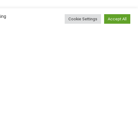
ing
Cookie Settings
Accept All
Наблюдение эмигранта:
насколько сложно
найти новых друзей?
ВСЕ СТАТЬИ
2026-08-05
У меня сегодня день
рождения!
ВСЕ СТАТЬИ
2026-08-04
Найти
Поиск...