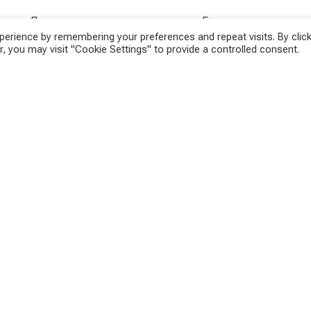
ов в Линце на старте», — ответил он. Город не
erience by remembering your preferences and repeat visits. By click
еров. Но Хейн уверен, что серьезной опасности все
, you may visit "Cookie Settings" to provide a controlled consent.
, сотрудничество очень хорошее, — пояснил Хейн,
скутеров, — любой, кто водит скутер, отказывается
 должен появиться новый закон об автомагистралях. В
 Это позволит городу вмешиваться в вопросы
рьезное преимущество по сравнению с арендованным