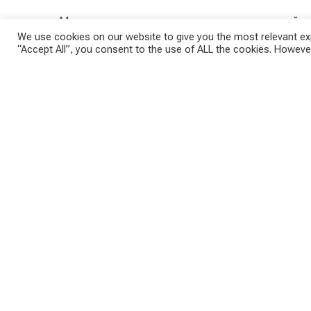
«Мы не можем ограничивать количество провайдер
We use cookies on our website to give you the most relevant exp
может остановить бурный рост популярности скут
“Accept All”, you consent to the use of ALL the cookies. However
равно не существует.
«Я нахожусь в постоянном контакте с компаниями
который симпатизирует развитию электрических 
от машины».
Запретить электрические скутеры?
Вице-мэр лично не получил никаких жалоб. В июне
нем E-scooters будут приравнены к велосипедам.
регулирования.
Для Хейна электронные скутеры также имеют се