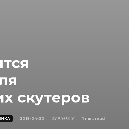
ится
ля
их скутеров
By
Anatoly
2019-04-30
1
min. read
МИКА