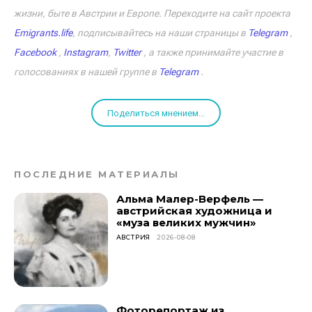
жизни, быте в Австрии и Европе. Переходите на сайт проекта
Emigrants.life
, подписывайтесь на наши страницы в
Telegram
,
Facebook
,
Instagram
,
Twitter
, а также принимайте участие в
голосованиях в нашей группе в
Telegram
.
Поделиться мнением...
ПОСЛЕДНИЕ МАТЕРИАЛЫ
Альма Малер-Верфель —
австрийская художница и
«муза великих мужчин»
АВСТРИЯ
2026-08-08
Фоторепортаж из