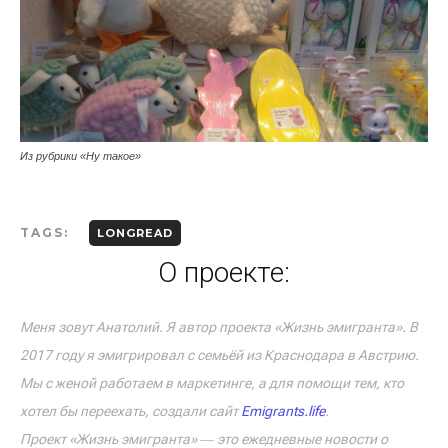
Из рубрики «Ну такое»
TAGS:
LONGREAD
О проекте:
Меня зовут Анатолий. Я автор проекта «Жизнь эмигранта». В
2017 году я эмигрировал с семьёй из Краснодара в Австрию.
Мы с женой работаем в маркетинге, а для помощи тем, кто
хотел бы переехать, создали сайт
Emigrants.life
.
Проект «Жизнь эмигранта» ― это ежедневные новости о