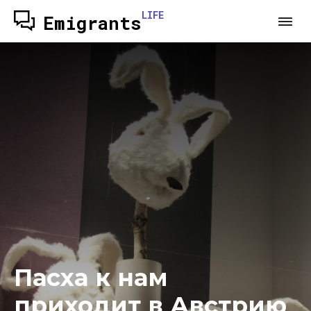
LIFE
Emigrants
Пасха к нам
приходит в Австрию