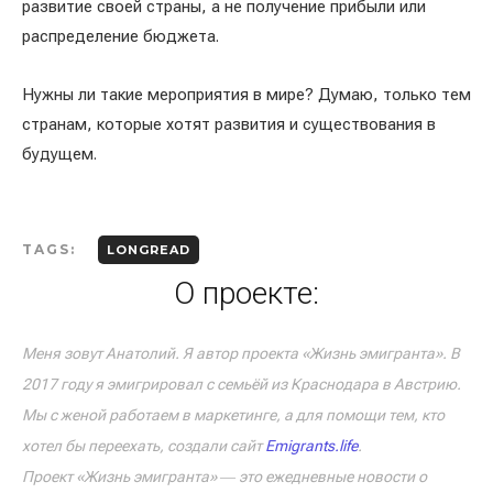
развитие своей страны, а не получение прибыли или
распределение бюджета.
Нужны ли такие мероприятия в мире? Думаю, только тем
странам, которые хотят развития и существования в
будущем.
TAGS:
LONGREAD
О проекте:
Меня зовут Анатолий. Я автор проекта «Жизнь эмигранта». В
2017 году я эмигрировал с семьёй из Краснодара в Австрию.
Мы с женой работаем в маркетинге, а для помощи тем, кто
хотел бы переехать, создали сайт
Emigrants.life
.
Проект «Жизнь эмигранта» ― это ежедневные новости о