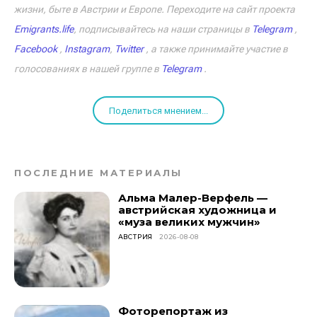
жизни, быте в Австрии и Европе. Переходите на сайт проекта
Emigrants.life
, подписывайтесь на наши страницы в
Telegram
,
Facebook
,
Instagram
,
Twitter
, а также принимайте участие в
голосованиях в нашей группе в
Telegram
.
Поделиться мнением...
ПОСЛЕДНИЕ МАТЕРИАЛЫ
Альма Малер-Верфель —
австрийская художница и
«муза великих мужчин»
АВСТРИЯ
2026-08-08
Фоторепортаж из