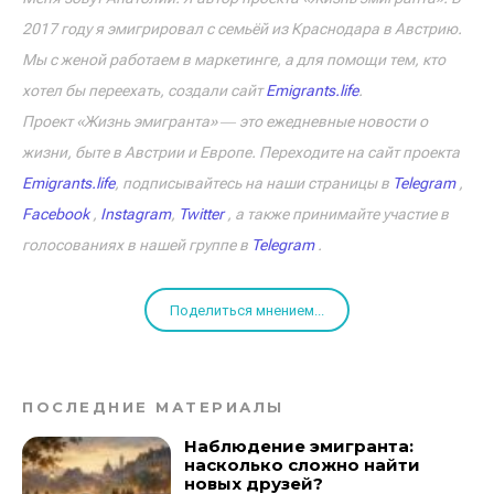
2017 году я эмигрировал с семьёй из Краснодара в Австрию.
Мы с женой работаем в маркетинге, а для помощи тем, кто
хотел бы переехать, создали сайт
Emigrants.life
.
Проект «Жизнь эмигранта» ― это ежедневные новости о
жизни, быте в Австрии и Европе. Переходите на сайт проекта
Emigrants.life
, подписывайтесь на наши страницы в
Telegram
,
Facebook
,
Instagram
,
Twitter
, а также принимайте участие в
голосованиях в нашей группе в
Telegram
.
Поделиться мнением...
ПОСЛЕДНИЕ МАТЕРИАЛЫ
Наблюдение эмигранта:
насколько сложно найти
новых друзей?