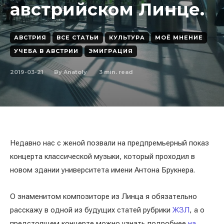
австрийском Линце.
АВСТРИЯ
ВСЕ СТАТЬИ
КУЛЬТУРА
МОЁ МНЕНИЕ
УЧЕБА В АВСТРИИ
ЭМИГРАЦИЯ
2019-03-21
3
min. read
By
Anatoly
Недавно нас с женой позвали на предпремьерный показ
концерта классической музыки, который проходил в
новом здании университета имени Антона Брукнера.
О знаменитом композиторе из Линца я обязательно
расскажу в одной из будущих статей рубрики
ЖЗЛ
, а о
предстоящем концерте можно узнать подробнее
на