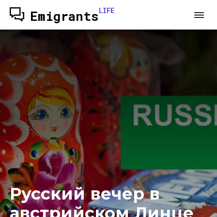
LIFE
Emigrants
Русский вечер в
австрийском Линце