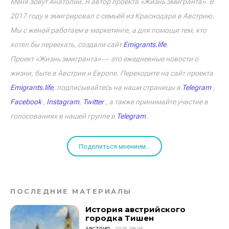
Меня зовут Анатолий. Я автор проекта «Жизнь эмигранта». В
2017 году я эмигрировал с семьёй из Краснодара в Австрию.
Мы с женой работаем в маркетинге, а для помощи тем, кто
хотел бы переехать, создали сайт
Emigrants.life
.
Проект «Жизнь эмигранта» ― это ежедневные новости о
жизни, быте в Австрии и Европе. Переходите на сайт проекта
Emigrants.life
, подписывайтесь на наши страницы в
Telegram
,
Facebook
,
Instagram
,
Twitter
, а также принимайте участие в
голосованиях в нашей группе в
Telegram
.
Поделиться мнением...
ПОСЛЕДНИЕ МАТЕРИАЛЫ
История австрийского
городка Тишен
АВСТРИЯ
2026-08-06