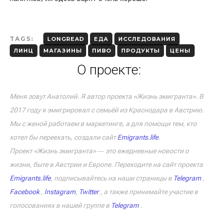
TAGS:
LONGREAD
ЕДА
ИССЛЕДОВАНИЯ
ЛИНЦ
МАГАЗИНЫ
ПИВО
ПРОДУКТЫ
ЦЕНЫ
О проекте:
Меня зовут Анатолий. Я автор проекта «Жизнь эмигранта». В
2017 году я эмигрировал с семьёй из Краснодара в Австрию.
Мы с женой работаем в маркетинге, а для помощи тем, кто
хотел бы переехать, создали сайт
Emigrants.life
.
Проект «Жизнь эмигранта» ― это ежедневные новости о
жизни, быте в Австрии и Европе. Переходите на сайт проекта
Emigrants.life
, подписывайтесь на наши страницы в
Telegram
,
Facebook
,
Instagram
,
Twitter
, а также принимайте участие в
голосованиях в нашей группе в
Telegram
.