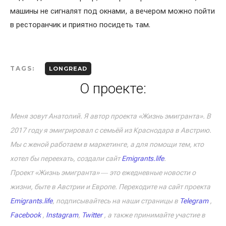
машины не сигналят под окнами, а вечером можно пойти
в ресторанчик и приятно посидеть там.
TAGS:
LONGREAD
О проекте:
Меня зовут Анатолий. Я автор проекта «Жизнь эмигранта». В
2017 году я эмигрировал с семьёй из Краснодара в Австрию.
Мы с женой работаем в маркетинге, а для помощи тем, кто
хотел бы переехать, создали сайт
Emigrants.life
.
Проект «Жизнь эмигранта» ― это ежедневные новости о
жизни, быте в Австрии и Европе. Переходите на сайт проекта
Emigrants.life
, подписывайтесь на наши страницы в
Telegram
,
Facebook
,
Instagram
,
Twitter
, а также принимайте участие в