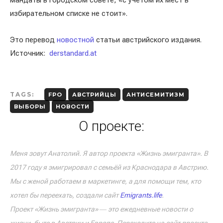
мандаты в городском совете, «с учётом их мест в
избирательном списке не стоит».
Это перевод
новостной
статьи австрийского издания.
Источник:
derstandard.at
TAGS:
FPO
АВСТРИЙЦЫ
АНТИСЕМИТИЗМ
ВЫБОРЫ
НОВОСТИ
О проекте:
Меня зовут Анатолий. Я автор проекта «Жизнь эмигранта». В
2017 году я эмигрировал с семьёй из Краснодара в Австрию.
Мы с женой работаем в маркетинге, а для помощи тем, кто
хотел бы переехать, создали сайт
Emigrants.life
.
Проект «Жизнь эмигранта» ― это ежедневные новости о