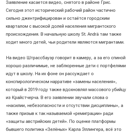
Заявление касается видео, снятого в районе Грис.
Сегодня этот исторический рабочий район частично
сильно джентрифицирован и остаётся городским
кварталом с высокой долей населения мигрантского
происхождения. В начальную школу St. Andrä там также
ходит много детей, чьи родители являются мигрантами.
На видео Штрассбауэр говорит в камеру, а за его спиной
хорошо различимые, не заблюренные дети с портфелями
идут в школу. На их фоне он рассуждает о
конспирологическом нарративе «замены населения»,
который в 2019 году также вдохновлял массового убийцу
из Крайстчерча. В его заявлении звучали слова о
«насилии, небезопасности и отсутствии дисциплины», а
также призыв к так называемой «ремиграции» ради
«защиты австрийских детей». По оценке платформы
бывшего политика «Зелёных» Карла Эллингера, всё это