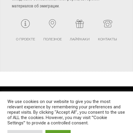
материалов об эмиграции.
О ПРОЕКТЕ
ПОЛЕЗНОЕ
ЛАЙФХАКИ
КОНТАКТЫ
TERMS AND CONDITIONS
PRIVACY POLICY
SITEMAP
We use cookies on our website to give you the most
relevant experience by remembering your preferences and
repeat visits. By clicking “Accept All”, you consent to the use
© Emigrants Life WordPress Theme by TagDiv
of ALL the cookies. However, you may visit "Cookie
Settings" to provide a controlled consent.