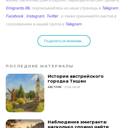
жизни, быте в Австрии и Европе. Переходите на сайт проекта
Emigrants.life
, подписывайтесь на наши страницы в
Telegram
,
Facebook
,
Instagram
,
Twitter
, а также принимайте участие в
голосованиях в нашей группе в
Telegram
.
Поделиться мнением...
ПОСЛЕДНИЕ МАТЕРИАЛЫ
История австрийского
городка Тишен
АВСТРИЯ
2026-08-06
Наблюдение эмигранта:
насколько сложно найти