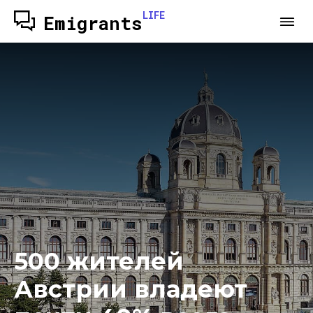
LIFE
Emigrants
500 жителей
Австрии владеют