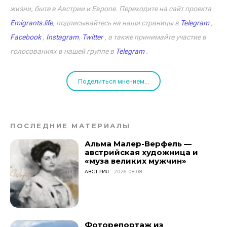
жизни, быте в Австрии и Европе. Переходите на сайт проекта
Emigrants.life
, подписывайтесь на наши страницы в
Telegram
,
Facebook
,
Instagram
,
Twitter
, а также принимайте участие в
голосованиях в нашей группе в
Telegram
.
Поделиться мнением...
ПОСЛЕДНИЕ МАТЕРИАЛЫ
Альма Малер-Верфель —
австрийская художница и
«муза великих мужчин»
АВСТРИЯ
2026-08-08
Фоторепортаж из