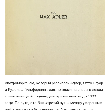
Австромарксизм, который развивали Адлер, Отто Бауэр
и Рудольф Гильфердинг, сильно влиял на споры в левом
крыле немецкой социал-демократии вплоть до 1933
года. По сути, это был «третий путь» между умеренным
реформизмом и большевистской моделью: акцент на