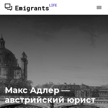
LIFE
Emigrants
Макс Адлер —
австрийский юрист