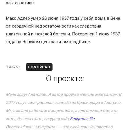
альтернативы.
Макс Адлер умер 28 июня 1937 года у себя дома в Вене
от сердечной недостаточности как следствия
длительной и тяжёлой болезни. Похоронен 1 июля 1937
года на Венском центральном кладбище.
TAGS:
LONGREAD
О проекте:
Меня зовут Анатолий. Я автор проекта «Жизнь эмигранта». В
2017 году я эмигрировал с семьёй из Краснодара в Австрию.
Мы с женой работаем в маркетинге, а для помощи тем, кто
хотел бы переехать, создали сайт
Emigrants.life
.
Проект «Жизнь эмигранта» ― это ежедневные новости о