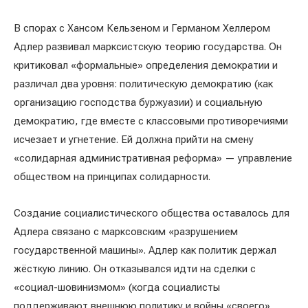
В спорах с Хансом Кельзеном и Германом Хеллером
Адлер развивал марксистскую теорию государства. Он
критиковал «формальные» определения демократии и
различал два уровня: политическую демократию (как
организацию господства буржуазии) и социальную
демократию, где вместе с классовыми противоречиями
исчезает и угнетение. Ей должна прийти на смену
«солидарная административная реформа» — управление
обществом на принципах солидарности.
Создание социалистического общества оставалось для
Адлера связано с марксовским «разрушением
государственной машины». Адлер как политик держал
жёсткую линию. Он отказывался идти на сделки с
«социал-шовинизмом» (когда социалисты
поддерживают внешнюю политику и войны «своего»