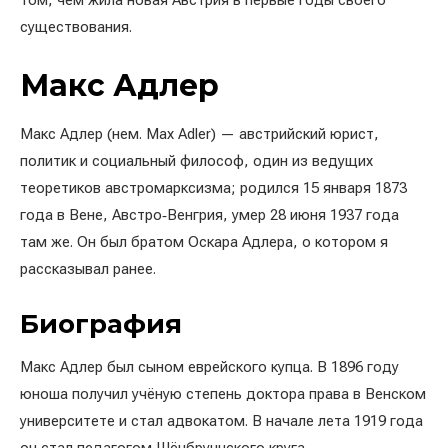
том, чем жила новая Австрия в первые годы своего
существования.
Макс Адлер
Макс Адлер (нем. Max Adler) — австрийский юрист,
политик и социальный философ, один из ведущих
теоретиков австромарксизма; родился 15 января 1873
года в Вене, Австро‑Венгрия, умер 28 июня 1937 года
там же. Он был братом Оскара Адлера, о котором я
рассказывал ранее.
Биография
Макс Адлер был сыном еврейского купца. В 1896 году
юноша получил учёную степень доктора права в Венском
университете и стал адвокатом. В начале лета 1919 года