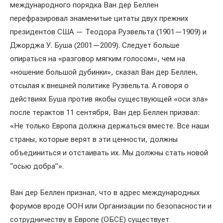
международного порядка Ван дер Беллен
перефразировал знаменитые цитаты двух прежних
президентов США — Теодора Рузвельта (1901—1909) и
Джорджа У. Буша (2001—2009). Следует больше
опираться на «разговор мягким голосом», чем на
«ношение большой дубинки», сказал Ван дер Беллен,
отсылая к внешней политике Рузвельта. А говоря о
действиях Буша против якобы существующей «оси зла»
после терактов 11 сентября, Ван дер Беллен призвал:
«Не только Европа должна держаться вместе. Все наши
страны, которые верят в эти ценности, должны
объединиться и отстаивать их. Мы должны стать новой
“осью добра”».
Ван дер Беллен признал, что в адрес международных
форумов вроде ООН или Организации по безопасности и
сотрудничеству в Европе (ОБСЕ) существует