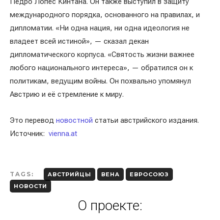
Педро Лопес Кинтана. Он также выступил в защиту
международного порядка, основанного на правилах, и
дипломатии. «Ни одна нация, ни одна идеология не
владеет всей истиной», — сказал декан
дипломатического корпуса. «Святость жизни важнее
любого национального интереса», — обратился он к
политикам, ведущим войны. Он похвально упомянул
Австрию и её стремление к миру.
Это перевод
новостной
статьи австрийского издания.
Источник:
vienna.at
TAGS:
АВСТРИЙЦЫ
ВЕНА
ЕВРОСОЮЗ
НОВОСТИ
О проекте: