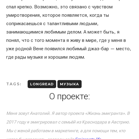
спал крепко. Возможно, это связано с чувством
умиротворения, которое появляется, когда ты
соприкасаешься с талантливыми людьми,
занимающимися любимым делом. А может быть, я
понял, что с того момента я живу в мире, где у меня в
уже родной Вене появился любимый джаз-бар — место,
где рады музыке и хорошим людям.
TAGS:
LONGREAD
МУЗЫКА
О проекте:
Меня зовут Анатолий. Я автор проекта «Жизнь эмигранта». В
2017 году я эмигрировал с семьёй из Краснодара в Австрию.
Мы с женой работаем в маркетинге, а для помощи тем, кто