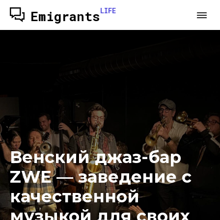
LIFE
Emigrants
Венский джаз-бар
ZWE — заведение с
качественной
музыкой для своих