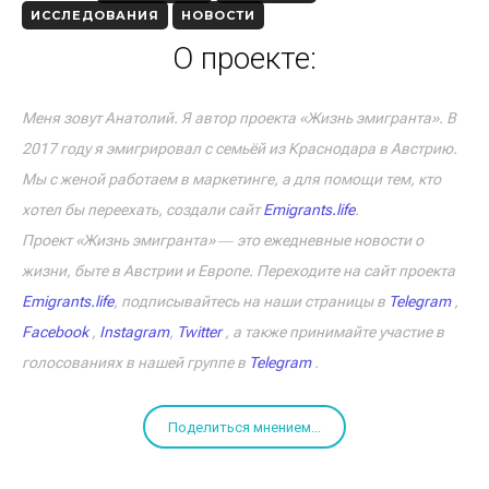
ИССЛЕДОВАНИЯ
НОВОСТИ
О проекте:
Меня зовут Анатолий. Я автор проекта «Жизнь эмигранта». В
2017 году я эмигрировал с семьёй из Краснодара в Австрию.
Мы с женой работаем в маркетинге, а для помощи тем, кто
хотел бы переехать, создали сайт
Emigrants.life
.
Проект «Жизнь эмигранта» ― это ежедневные новости о
жизни, быте в Австрии и Европе. Переходите на сайт проекта
Emigrants.life
, подписывайтесь на наши страницы в
Telegram
,
Facebook
,
Instagram
,
Twitter
, а также принимайте участие в
голосованиях в нашей группе в
Telegram
.
Поделиться мнением...