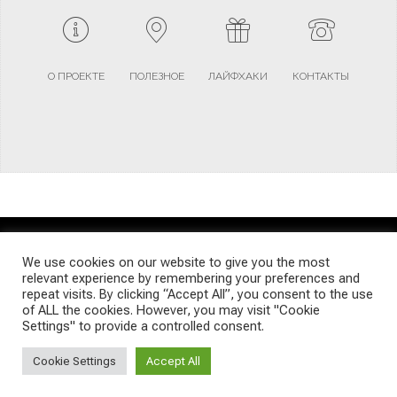
О ПРОЕКТЕ
ПОЛЕЗНОЕ
ЛАЙФХАКИ
КОНТАКТЫ
TERMS AND CONDITIONS
PRIVACY POLICY
SITEMAP
We use cookies on our website to give you the most
relevant experience by remembering your preferences and
repeat visits. By clicking “Accept All”, you consent to the use
© Emigrants Life WordPress Theme by TagDiv
of ALL the cookies. However, you may visit "Cookie
Settings" to provide a controlled consent.
Cookie Settings
Accept All
Social Media Auto Publish
Powered By :
XYZScripts.com