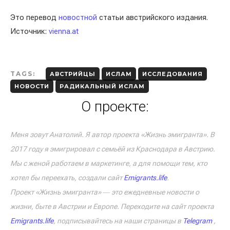
Это перевод
новостной
статьи австрийского издания.
Источник:
vienna.at
TAGS:
АВСТРИЙЦЫ
ИСЛАМ
ИССЛЕДОВАНИЯ
НОВОСТИ
РАДИКАЛЬНЫЙ ИСЛАМ
О проекте:
Меня зовут Анатолий. Я автор проекта «Жизнь эмигранта». В
2017 году я эмигрировал с семьёй из Краснодара в Австрию.
Мы с женой работаем в маркетинге, а для помощи тем, кто
хотел бы переехать, создали сайт
Emigrants.life
.
Проект «Жизнь эмигранта» ― это ежедневные новости о
жизни, быте в Австрии и Европе. Переходите на сайт проекта
Emigrants.life
, подписывайтесь на наши страницы в
Telegram
,