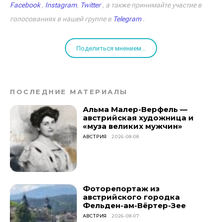
Facebook
,
Instagram
,
Twitter
, а также принимайте участие в
голосованиях в нашей группе в
Telegram
.
Поделиться мнением...
ПОСЛЕДНИЕ МАТЕРИАЛЫ
Альма Малер-Верфель —
австрийская художница и
«муза великих мужчин»
АВСТРИЯ
2026-08-08
Фоторепортаж из
австрийского городка
Фельден-ам-Вёртер-Зее
АВСТРИЯ
2026-08-07