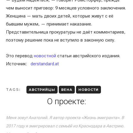
— Будем надеяться, — говорит Ромсторфер, прежде
чем выносит приговор: 9 месяцев условного заключения.
Женщина — мать двоих детей, которые живут с её
бывшим мужем, — принимает наказание.
Представительница прокуратуры не даёт комментариев,
поэтому решение пока не вступило в законную силу.
Это перевод
новостной
статьи австрийского издания.
Источник:
derstandard.at
TAGS:
АВСТРИЙЦЫ
ВЕНА
НОВОСТИ
О проекте:
Меня зовут Анатолий. Я автор проекта «Жизнь эмигранта». В
2017 году я эмигрировал с семьёй из Краснодара в Австрию.