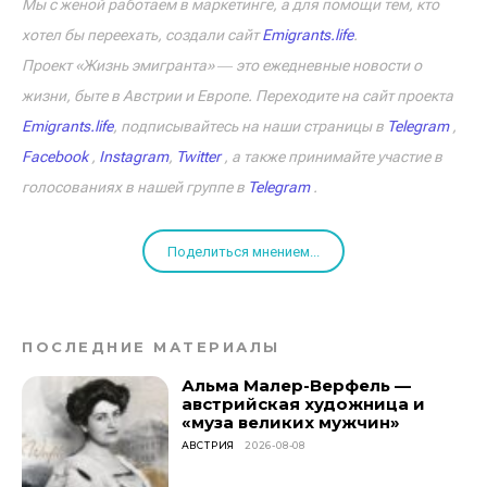
Мы с женой работаем в маркетинге, а для помощи тем, кто
хотел бы переехать, создали сайт
Emigrants.life
.
Проект «Жизнь эмигранта» ― это ежедневные новости о
жизни, быте в Австрии и Европе. Переходите на сайт проекта
Emigrants.life
, подписывайтесь на наши страницы в
Telegram
,
Facebook
,
Instagram
,
Twitter
, а также принимайте участие в
голосованиях в нашей группе в
Telegram
.
Поделиться мнением...
ПОСЛЕДНИЕ МАТЕРИАЛЫ
Альма Малер-Верфель —
австрийская художница и
«муза великих мужчин»
АВСТРИЯ
2026-08-08