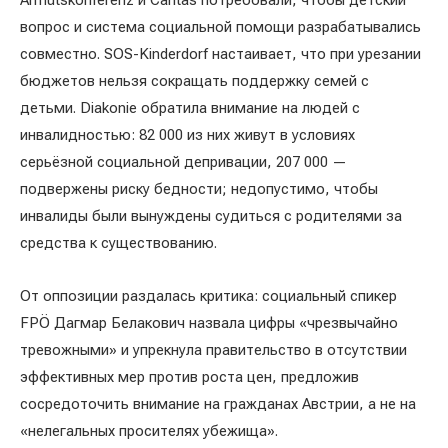
Armutskonferenz и Caritas потребовали, чтобы детский
вопрос и система социальной помощи разрабатывались
совместно. SOS-Kinderdorf настаивает, что при урезании
бюджетов нельзя сокращать поддержку семей с
детьми. Diakonie обратила внимание на людей с
инвалидностью: 82 000 из них живут в условиях
серьёзной социальной депривации, 207 000 —
подвержены риску бедности; недопустимо, чтобы
инвалиды были вынуждены судиться с родителями за
средства к существованию.
От оппозиции раздалась критика: социальный спикер
FPÖ Дагмар Белакович назвала цифры «чрезвычайно
тревожными» и упрекнула правительство в отсутствии
эффективных мер против роста цен, предложив
сосредоточить внимание на гражданах Австрии, а не на
«нелегальных просителях убежища».