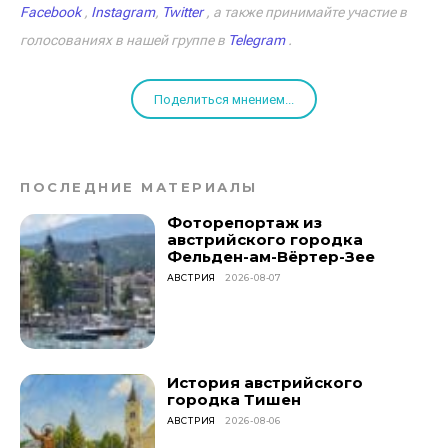
Facebook
,
Instagram
,
Twitter
, а также принимайте участие в
голосованиях в нашей группе в
Telegram
.
Поделиться мнением...
ПОСЛЕДНИЕ МАТЕРИАЛЫ
Фоторепортаж из
австрийского городка
Фельден-ам-Вёртер-Зее
АВСТРИЯ
2026-08-07
История австрийского
городка Тишен
АВСТРИЯ
2026-08-06