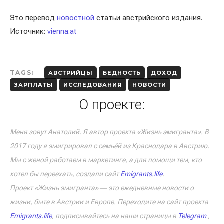
Это перевод
новостной
статьи австрийского издания.
Источник:
vienna.at
TAGS:
АВСТРИЙЦЫ
БЕДНОСТЬ
ДОХОД
ЗАРПЛАТЫ
ИССЛЕДОВАНИЯ
НОВОСТИ
О проекте:
Меня зовут Анатолий. Я автор проекта «Жизнь эмигранта». В
2017 году я эмигрировал с семьёй из Краснодара в Австрию.
Мы с женой работаем в маркетинге, а для помощи тем, кто
хотел бы переехать, создали сайт
Emigrants.life
.
Проект «Жизнь эмигранта» ― это ежедневные новости о
жизни, быте в Австрии и Европе. Переходите на сайт проекта
Emigrants.life
, подписывайтесь на наши страницы в
Telegram
,