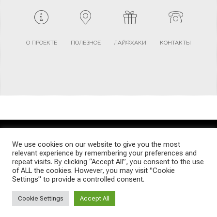
О ПРОЕКТЕ
ПОЛЕЗНОЕ
ЛАЙФХАКИ
КОНТАКТЫ
TERMS AND CONDITIONS
PRIVACY POLICY
SITEMAP
We use cookies on our website to give you the most
relevant experience by remembering your preferences and
repeat visits. By clicking “Accept All”, you consent to the use
© Emigrants Life WordPress Theme by TagDiv
of ALL the cookies. However, you may visit "Cookie
Settings" to provide a controlled consent.
Cookie Settings
Accept All
Social Media Auto Publish
Powered By :
XYZScripts.com