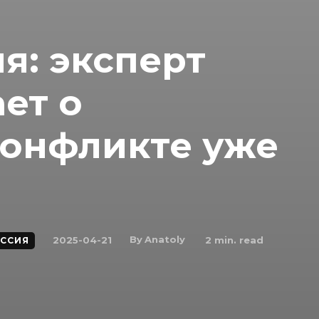
я: эксперт
ет о
онфликте уже
By
Anatoly
2025-04-21
2
min. read
ССИЯ