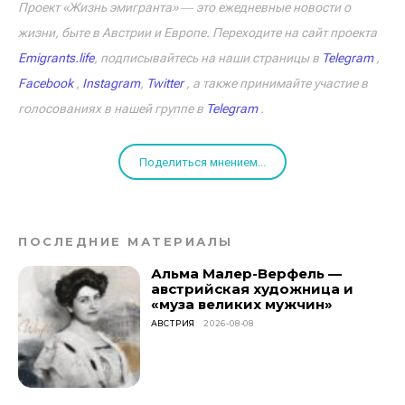
Проект «Жизнь эмигранта» ― это ежедневные новости о
жизни, быте в Австрии и Европе. Переходите на сайт проекта
Emigrants.life
, подписывайтесь на наши страницы в
Telegram
,
Facebook
,
Instagram
,
Twitter
, а также принимайте участие в
голосованиях в нашей группе в
Telegram
.
Поделиться мнением...
ПОСЛЕДНИЕ МАТЕРИАЛЫ
Альма Малер-Верфель —
австрийская художница и
«муза великих мужчин»
АВСТРИЯ
2026-08-08