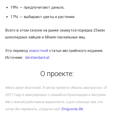
19% — предпочитают деньги,
17% — выбирают цветы и растения.
Всего в этом сезоне на рынке окажутся порядка 23 млн
шоколадных зайцев и 68 млн пасхальных яиц.
Это перевод
новостной
статьи австрийского издания.
Источник:
derstandard.at
О проекте:
Меня зовут Анатолий. Я автор проекта «Жизнь эмигранта». В
2017 году я эмигрировал с семьёй из Краснодара в Австрию.
Мы с женой работаем в маркетинге, а для помощи тем, кто
хотел бы переехать, создали сайт
Emigrants.life
.