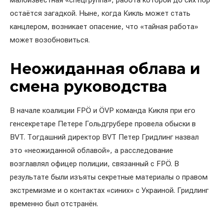
малоизвестная «спецгруппа», работа которой до сих пор
остаётся загадкой. Ныне, когда Кикль может стать
канцлером, возникает опасение, что «тайная работа»
может возобновиться.
Неожиданная облава и
смена руководства
В начале коалиции FPÖ и ÖVP команда Кикля при его
генсекретаре Петерe Гольдгруберe провела обыски в
BVT. Тогдашний директор BVT Петер Гридлинг назвал
это «неожиданной облавой», а расследование
возглавлял офицер полиции, связанный с FPÖ. В
результате были изъяты секретные материалы о правом
экстремизме и о контактах «синих» с Украиной. Гридлинг
временно был отстранён.