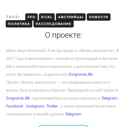
TAGS:
FPO
KICKL
АВСТРИЙЦЫ
НОВОСТИ
ПОЛИТИКА
РАССЛЕДОВАНИЕ
О проекте:
Меня зовут Анатолий. Я автор проекта «Жизнь эмигранта». В
2017 году я эмигрировал с семьёй из Краснодара в Австрию.
Мы с женой работаем в маркетинге, а для помощи тем, кто
хотел бы переехать, создали сайт
Emigrants.life
.
Проект «Жизнь эмигранта» ― это ежедневные новости о
жизни, быте в Австрии и Европе. Переходите на сайт проекта
Emigrants.life
, подписывайтесь на наши страницы в
Telegram
,
Facebook
,
Instagram
,
Twitter
, а также принимайте участие в
голосованиях в нашей группе в
Telegram
.