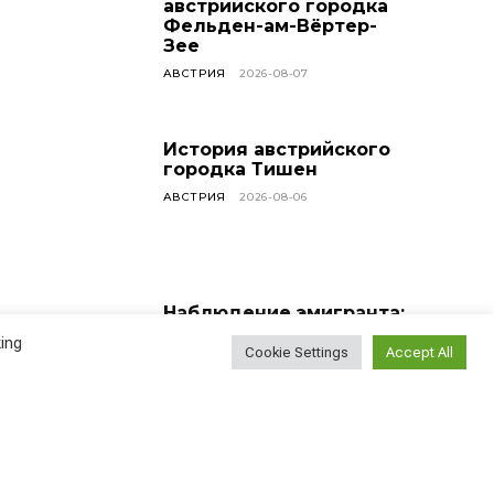
австрийского городка
Фельден-ам-Вёртер-
Зее
АВСТРИЯ
2026-08-07
История австрийского
городка Тишен
АВСТРИЯ
2026-08-06
Наблюдение эмигранта:
насколько сложно
ing
найти новых друзей?
Cookie Settings
Accept All
ВСЕ СТАТЬИ
2026-08-05
У меня сегодня день