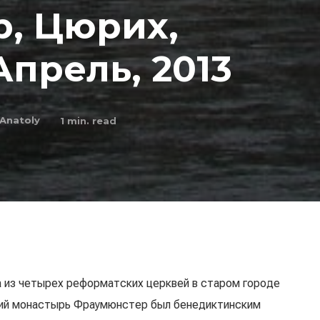
, Цюрих,
прель, 2013
Anatoly
1
min. read
а из четырех реформатских церквей в старом городе
ший монастырь Фраумюнстер был бенедиктинским