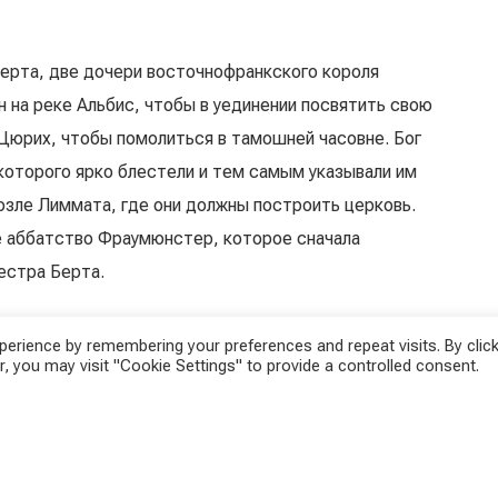
 Берта, две дочери восточнофранкского короля
 на реке Альбис, чтобы в уединении посвятить свою
 Цюрих, чтобы помолиться в тамошней часовне. Бог
 которого ярко блестели и тем самым указывали им
возле Лиммата, где они должны построить церковь.
е аббатство Фраумюнстер, которое сначала
естра Берта.
ом для росписи монастыря Фраумюнстер в 1924-34
erience by remembering your preferences and repeat visits. By click
, you may visit "Cookie Settings" to provide a controlled consent.
аяся ко времени аббатисы Елизаветы фон Вецикон
 вновь обнаружена в середине XIX века и скопирована
 таким образом, безвозвратно уничтожена. Во время
но было помещено на место первоначальной фрески (в