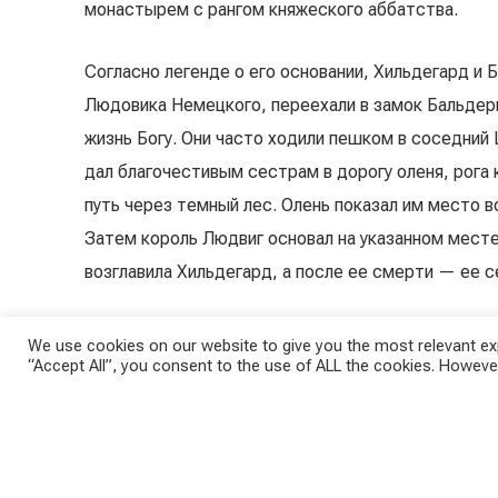
монастырем с рангом княжеского аббатства.
Согласно легенде о его основании, Хильдегард и
Людовика Немецкого, переехали в замок Бальдерн
жизнь Богу. Они часто ходили пешком в соседний
дал благочестивым сестрам в дорогу оленя, рога
путь через темный лес. Олень показал им место 
Затем король Людвиг основал на указанном мест
возглавила Хильдегард, а после ее смерти — ее с
Легенда об основании была взята Паулем Бодмер
We use cookies on our website to give you the most relevant exp
“Accept All”, you consent to the use of ALL the cookies. However
годах. Фреска с легендой об основании, относящ
(1270-1298), была забелена во время Реформации,
Францем Хеги, после чего была снова забелена и,
ремонтных работ в 2000-х годах это цветное пан