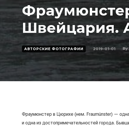
Фраумюнстер
Швейцария. А
By
2019-01-01
АВТОРСКИЕ ФОТОГРАФИИ
Фраумюнстер в Цюрихе (нем. Fraumünster) — одн
и одна из достопримечательностей города. Быв