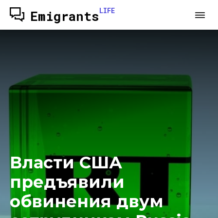
LIFE
Emigrants
Власти США
предъявили
обвинения двум