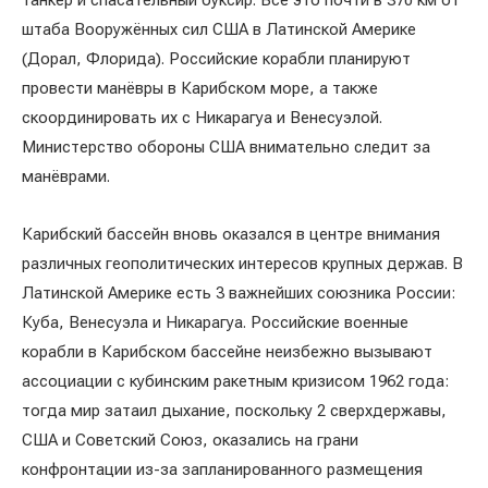
танкер и спасательный буксир. Всё это почти в 370 км от
штаба Вооружённых сил США в Латинской Америке
(Дорал, Флорида). Российские корабли планируют
провести манёвры в Карибском море, а также
скоординировать их с Никарагуа и Венесуэлой.
Министерство обороны США внимательно следит за
манёврами.
Карибский бассейн вновь оказался в центре внимания
различных геополитических интересов крупных держав. В
Латинской Америке есть 3 важнейших союзника России:
Куба, Венесуэла и Никарагуа. Российские военные
корабли в Карибском бассейне неизбежно вызывают
ассоциации с кубинским ракетным кризисом 1962 года:
тогда мир затаил дыхание, поскольку 2 сверхдержавы,
США и Советский Союз, оказались на грани
конфронтации из-за запланированного размещения