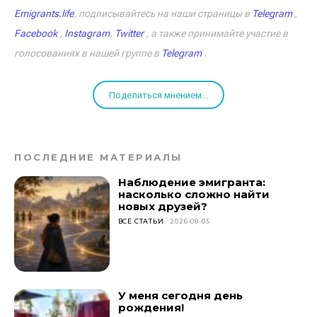
Emigrants.life
, подписывайтесь на наши страницы в
Telegram
,
Facebook
,
Instagram
,
Twitter
, а также принимайте участие в
голосованиях в нашей группе в
Telegram
.
Поделиться мнением...
ПОСЛЕДНИЕ МАТЕРИАЛЫ
Наблюдение эмигранта:
насколько сложно найти
новых друзей?
ВСЕ СТАТЬИ
2026-08-05
У меня сегодня день
рождения!