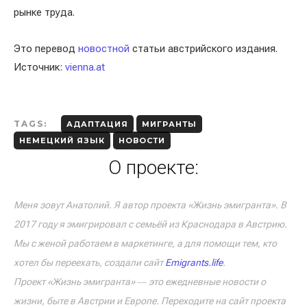
рынке труда.
Это перевод
новостной
статьи австрийского издания.
Источник:
vienna.at
TAGS:
АДАПТАЦИЯ
МИГРАНТЫ
НЕМЕЦКИЙ ЯЗЫК
НОВОСТИ
О проекте:
Меня зовут Анатолий. Я автор проекта «Жизнь эмигранта». В
2017 году я эмигрировал с семьёй из Краснодара в Австрию.
Мы с женой работаем в маркетинге, а для помощи тем, кто
хотел бы переехать, создали сайт
Emigrants.life
.
Проект «Жизнь эмигранта» ― это ежедневные новости о
жизни, быте в Австрии и Европе. Переходите на сайт проекта