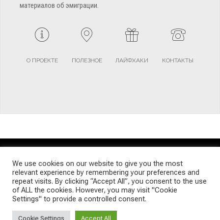
материалов об эмиграции.
О ПРОЕКТЕ
ПОЛЕЗНОЕ
ЛАЙФХАКИ
КОНТАКТЫ
TERMS AND CONDITIONS
PRIVACY POLICY
SITEMAP
We use cookies on our website to give you the most
relevant experience by remembering your preferences and
repeat visits. By clicking “Accept All”, you consent to the use
© Emigrants Life WordPress Theme by TagDiv
of ALL the cookies. However, you may visit "Cookie
Settings" to provide a controlled consent.
Cookie Settings
Accept All