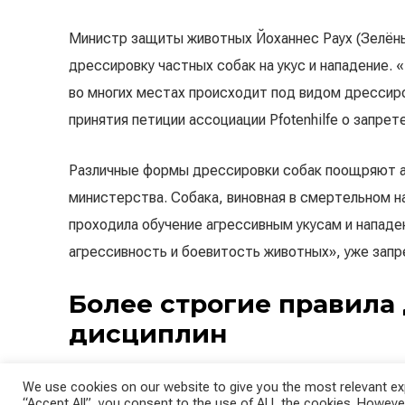
Министр защиты животных Йоханнес Раух (Зелёны
дрессировку частных собак на укус и нападение. 
во многих местах происходит под видом дрессиро
принятия петиции ассоциации Pfotenhilfe о запре
Различные формы дрессировки собак поощряют аг
министерства. Собака, виновная в смертельном н
проходила обучение агрессивным укусам и напад
агрессивность и боевитость животных», уже запр
Более строгие правила
дисциплин
По словам Рауха, проблемная часть классической
We use cookies on our website to give you the most relevant exp
(специальная дрессировка собак, состоящая из д
“Accept All”, you consent to the use of ALL the cookies. However