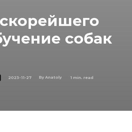
 скорейшего
бучение собак
By
Anatoly
2023-11-27
1
min. read