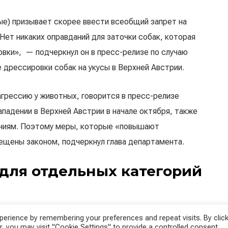
е) призывает скорее ввести всеобщий запрет на
«Нет никаких оправданий для заточки собак, которая
вки», — подчеркнул он в пресс-релизе по случаю
те дрессировки собак на укусы в Верхней Австрии.
рессию у животных, говорится в пресс-релизе
ападении в Верхней Австрии в начале октября, также
ениям. Поэтому меры, которые «повышают
ещены законом, подчеркнул глава департамента.
 для отдельных категорий
 дрессировки охранных собак и «мондьоринг»
erience by remembering your preferences and repeat visits. By click
исциплин послушания, прыжков и защитной службы),
, you may visit "Cookie Settings" to provide a controlled consent.