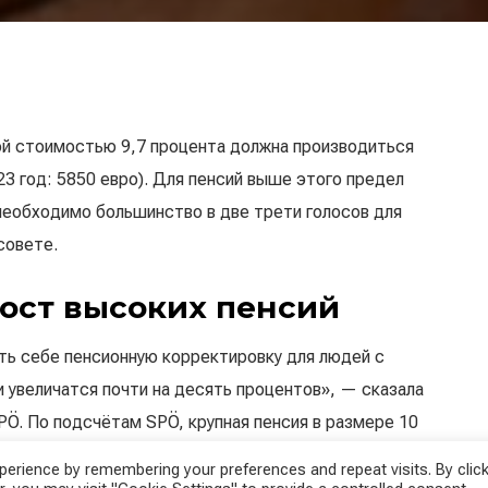
й стоимостью 9,7 процента должна производиться
3 год: 5850 евро). Для пенсий выше этого предел
необходимо большинство в две трети голосов для
совете.
рост высоких пенсий
ть себе пенсионную корректировку для людей с
и увеличатся почти на десять процентов», — сказала
Ö. По подсчётам SPÖ, крупная пенсия в размере 10
евро в год меньше, чем в предыдущий раз.
erience by remembering your preferences and repeat visits. By click