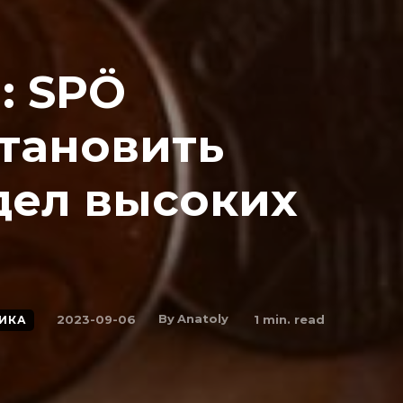
: SPÖ
становить
дел высоких
By
Anatoly
2023-09-06
1
min. read
ИКА