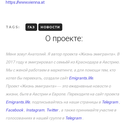
https://www.vienna.at
TAGS:
ГАЗ
НОВОСТИ
О проекте:
Меня зовут Анатолий. Я автор проекта «Жизнь эмигранта». В
2017 году я эмигрировал с семьёй из Краснодара в Австрию.
Мы с женой работаем в маркетинге, а для помощи тем, кто
хотел бы переехать, создали сайт
Emigrants.life
.
Проект «Жизнь эмигранта» ― это ежедневные новости о
жизни, быте в Австрии и Европе. Переходите на сайт проекта
Emigrants.life
, подписывайтесь на наши страницы в
Telegram
,
Facebook
,
Instagram
,
Twitter
, а также принимайте участие в
голосованиях в нашей группе в
Telegram
.