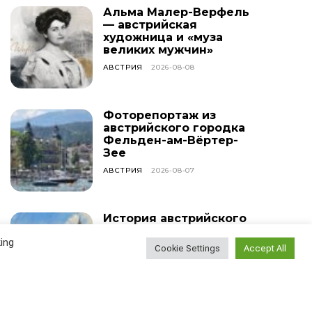
Альма Малер-Верфель
— австрийская
художница и «муза
великих мужчин»
АВСТРИЯ
2026-08-08
Фоторепортаж из
австрийского городка
Фельден-ам-Вёртер-
Зее
АВСТРИЯ
2026-08-07
История австрийского
городка Тишен
ing
Cookie Settings
Accept All
АВСТРИЯ
2026-08-06