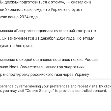
ы должны подготовиться к этому», — сказал он в
ки Украины заявил ему, что Украина не будет
осле конца 2024 года.
омпания «Газпром» подписала пятилетний контракт с
. Он заканчивается 31 декабря 2024 года. По этому
тупает в Австрию.
явление о скорой остановке поставок газа из России
шению Neos. Заместитель министра энергетики
транспортировку российского газа через Украину
раинской стороной».
erience by remembering your preferences and repeat visits. By click
, you may visit "Cookie Settings" to provide a controlled consent.
а участие депутат от Neos Карин Доппельбауэр, Ройсс
бирюзово-зелёного федерального правительства.
достаточно нероссийского газа — что было бы