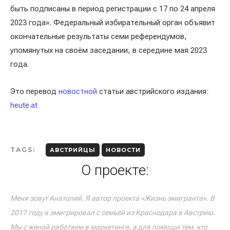
быть подписаны в период регистрации с 17 по 24 апреля
2023 года». Федеральный избирательный орган объявит
окончательные результаты семи референдумов,
упомянутых на своём заседании, в середине мая 2023
года.
Это перевод
новостной
статьи австрийского издания:
heute.at
TAGS:
АВСТРИЙЦЫ
НОВОСТИ
О проекте:
Меня зовут Анатолий. Я автор проекта «Жизнь эмигранта». В
2017 году я эмигрировал с семьёй из Краснодара в Австрию.
Мы с женой работаем в маркетинге, а для помощи тем, кто