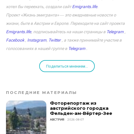
хотел бы переехать, создали сайт
Emigrants.life
.
Проект «Жизнь эмигранта» ― это ежедневные новости о
жизни, быте в Австрии и Европе. Переходите на сайт проекта
Emigrants.life
, подписывайтесь на наши страницы в
Telegram
,
Facebook
,
Instagram
,
Twitter
, а также принимайте участие в
голосованиях в нашей группе в
Telegram
.
Поделиться мнением...
ПОСЛЕДНИЕ МАТЕРИАЛЫ
Фоторепортаж из
австрийского городка
Фельден-ам-Вёртер-Зее
АВСТРИЯ
2026-08-07