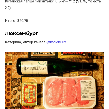
Китайская лапша “миэнтьяо” 0,8 кг — ¥12 ($1.76, то есть
2.2)
Итого: $20.75
Люксембург
Катерина, автор канала
@moienLux