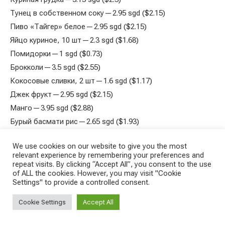
Тунец в собственном соку — 2.95 sgd ($2.15)
Пиво «Тайгер» белое — 2.95 sgd ($2.15)
Яйцо куриное, 10 шт — 2.3 sgd ($1.68)
Помидорки — 1 sgd ($0.73)
Брокколи — 3.5 sgd ($2.55)
Кокосовые сливки, 2 шт — 1.6 sgd ($1.17)
Джек фрукт — 2.95 sgd ($2.15)
Манго — 3.95 sgd ($2.88)
Бурый басмати рис — 2.65 sgd ($1.93)
We use cookies on our website to give you the most
Итого: 27 sgd ($20)
relevant experience by remembering your preferences and
repeat visits. By clicking “Accept All”, you consent to the use
Словакия
of ALL the cookies. However, you may visit "Cookie
Settings" to provide a controlled consent.
Сергей, автор канала
@Slvsk
Cookie Settings
Accept All