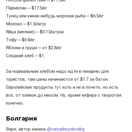
Лосось филе/стейк — $17.5/кг
Пармезан — $17.5/кг
Тунец или какая-нибудь морская рыба — $6.5/кг
Молоко — $1.3/литр
Яйца (мелкие) — $0.13/штука
Тофу — $0.8/кг
Яблоки и груши — от $2.8/кг
Сладкий хлеб — $1.
За нормальным хлебом надо идти в пекарню для
туристов, там цены начинаются от $1.7 за батон.
Европейские продукты тут хоть и не в почете, но есть
всё, от оливок до мюсли. Ну, кроме кефира с творогом
конечно.
Болгария
Варя, автор канала
@varyadavydovabg