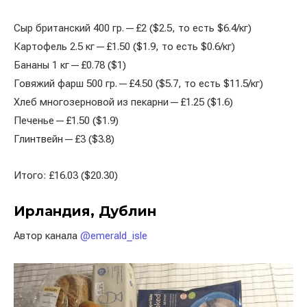
Сыр британский 400 гр. — £2 ($2.5, то есть $6.4/кг)
Картофель 2.5 кг — £1.50 ($1.9, то есть $0.6/кг)
Бананы 1 кг — £0.78 ($1)
Говяжий фарш 500 гр. — £4.50 ($5.7, то есть $11.5/кг)
Хлеб многозерновой из пекарни — £1.25 ($1.6)
Печенье — £1.50 ($1.9)
Глинтвейн — £3 ($3.8)
Итого: £16.03 ($20.30)
Ирландия, Дублин
Автор канала
@emerald_isle