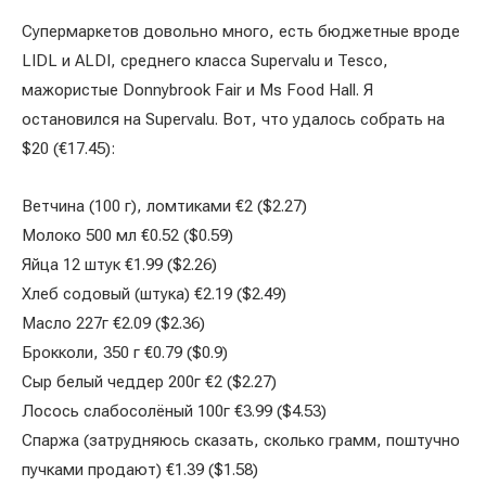
Супермаркетов довольно много, есть бюджетные вроде
LIDL и ALDI, среднего класса Supervalu и Tesco,
мажористые Donnybrook Fair и Ms Food Hall. Я
остановился на Supervalu. Вот, что удалось собрать на
$20 (€17.45):
Ветчина (100 г), ломтиками €2 ($2.27)
Молоко 500 мл €0.52 ($0.59)
Яйца 12 штук €1.99 ($2.26)
Хлеб содовый (штука) €2.19 ($2.49)
Масло 227г €2.09 ($2.36)
Брокколи, 350 г €0.79 ($0.9)
Сыр белый чеддер 200г €2 ($2.27)
Лосось слабосолёный 100г €3.99 ($4.53)
Спаржа (затрудняюсь сказать, сколько грамм, поштучно
пучками продают) €1.39 ($1.58)