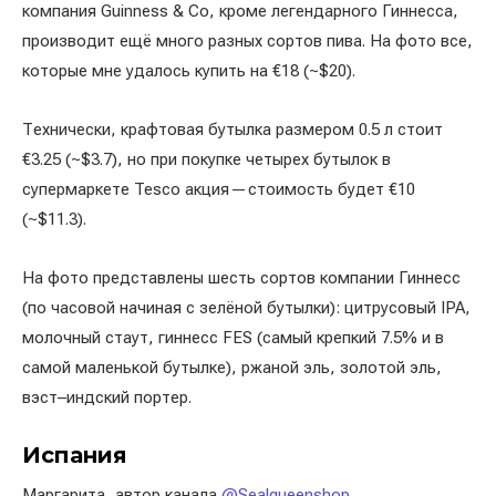
компания Guinness & Co, кроме легендарного Гиннесса,
производит ещё много разных сортов пива. На фото все,
которые мне удалось купить на €18 (~$20).
Технически, крафтовая бутылка размером 0.5 л стоит
€3.25 (~$3.7), но при покупке четырех бутылок в
супермаркете Tesco акция — стоимость будет €10
(~$11.3).
На фото представлены шесть сортов компании Гиннесс
(по часовой начиная с зелёной бутылки): цитрусовый IPA,
молочный стаут, гиннесс FES (самый крепкий 7.5% и в
самой маленькой бутылке), ржаной эль, золотой эль,
вэст–индский портер.
Испания
Маргарита, автор канала
@Sealqueenshop