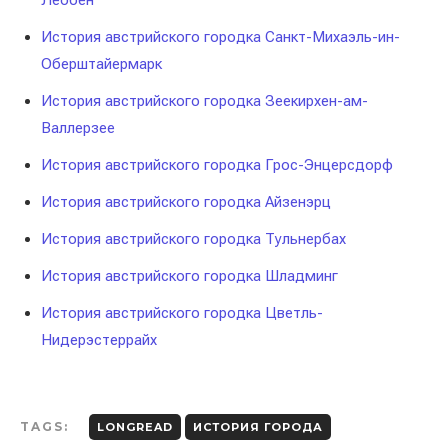
Леобен
История австрийского городка Санкт-Михаэль-ин-
Оберштайермарк
История австрийского городка Зеекирхен-ам-
Валлерзее
История австрийского городка Грос-Энцерсдорф
История австрийского городка Айзенэрц
История австрийского городка Тульнербах
История австрийского городка Шладминг
История австрийского городка Цветль-
Нидерэстеррайх
TAGS:
LONGREAD
ИСТОРИЯ ГОРОДА