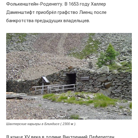
Фолькенштейн-Роденеггу. В 1653 году Халлер
Даменштифт приобрёл графство Лиенц после
банкротства предыдущих владельцев.
Шахтерские карьеры в Блиндисе ( 2300 м ).
В конце XV века в долине Внутренний Деферегген