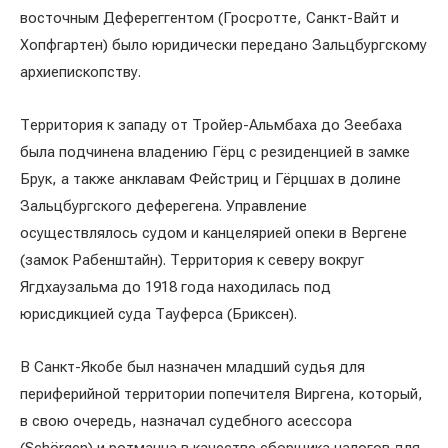
восточным Дефереггентом (Гросротте, Санкт-Вайт и
Хопфгартен) было юридически передано Зальцбургскому
архиепископству.
Территория к западу от Тройер-Альмбаха до Зеебаха
была подчинена владению Гёрц с резиденцией в замке
Брук, а также анклавам Фейстриц и Гёрцшах в долине
Зальцбургского деферегена. Управление
осуществлялось судом и канцелярией опеки в Вергене
(замок Рабенштайн). Территория к северу вокруг
Ягдхаузальма до 1918 года находилась под
юрисдикцией суда Тауферса (Бриксен).
В Санкт-Якобе был назначен младший судья для
периферийной территории попечителя Виргена, который,
в свою очередь, назначал судебного асессора