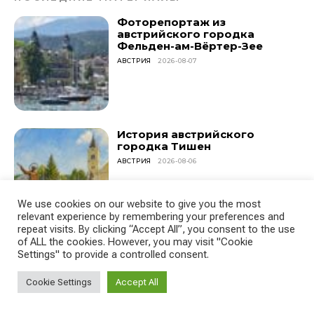
Фоторепортаж из
австрийского городка
Фельден-ам-Вёртер-Зее
АВСТРИЯ
2026-08-07
История австрийского
городка Тишен
АВСТРИЯ
2026-08-06
We use cookies on our website to give you the most
relevant experience by remembering your preferences and
repeat visits. By clicking “Accept All”, you consent to the use
of ALL the cookies. However, you may visit "Cookie
Наблюдение эмигранта:
Settings" to provide a controlled consent.
насколько сложно найти
новых друзей?
Cookie Settings
Accept All
ВСЕ СТАТЬИ
2026-08-05