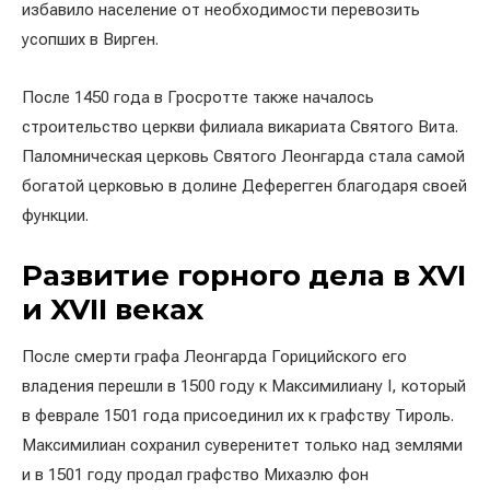
избавило население от необходимости перевозить
усопших в Вирген.
После 1450 года в Гросротте также началось
строительство церкви филиала викариата Святого Вита.
Паломническая церковь Святого Леонгарда стала самой
богатой церковью в долине Деферегген благодаря своей
функции.
Развитие горного дела в XVI
и XVII веках
После смерти графа Леонгарда Горицийского его
владения перешли в 1500 году к Максимилиану I, который
в феврале 1501 года присоединил их к графству Тироль.
Максимилиан сохранил суверенитет только над землями
и в 1501 году продал графство Михаэлю фон