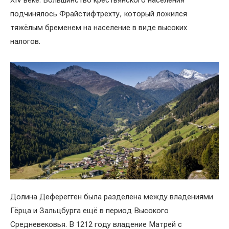
XIV веке. Большинство крестьянского населения
подчинялось Фрайстифтрехту, который ложился
тяжёлым бременем на население в виде высоких
налогов.
Долина Деферегген была разделена между владениями
Гёрца и Зальцбурга ещё в период Высокого
Средневековья. В 1212 году владение Матрей с