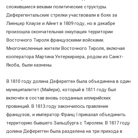
сложившиеся веками политические структуры.
Деферегентальские стрелки участвовали в боях за
Лиенцер Клаузе и Айнет в 1809 году, но в декабре
произошла окончательная оккупация территории
Восточного Тироля французскими войсками.
Многочисленные жители Восточного Тироля, включая
кооператора Мартина Унтеркирхера, родом из Санкт-
Якоба, были казнены.
В 1810 году долина Деферегген была объединена в один
муниципалитет (Майери), который в 1811 году был
включён в состав вновь созданных иллирийских
провинций. В 1813 году закончилось правление
французов, и император Франц I приказал объединить
территорию бывшего Зальцбурга с Тиролем. В 1817 году
долина Деферегген была разделена на три прихода в