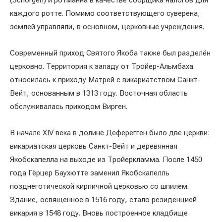
(Schörgen) и ротманна в качестве сборщика налогов для
каждого ротте. Помимо соответствующего суверена,
землёй управляли, в основном, церковные учреждения.
Современный приход Святого Якоба также был разделён
церковно. Территория к западу от Тройер-Альмбаха
относилась к приходу Матрей с викариатством Санкт-
Вейт, основанным в 1313 году. Восточная область
обслуживалась приходом Вирген.
В начале XIV века в долине Деферегген было две церкви:
викариатская церковь Санкт-Вейт и деревянная
Якобскапелла на выходе из Тройеркламма. После 1450
года Гёрцер Баухютте заменил Якобскапелль
позднеготической кирпичной церковью со шпилем.
Здание, освящённое в 1516 году, стало резиденцией
викария в 1548 году. Вновь построенное кладбище