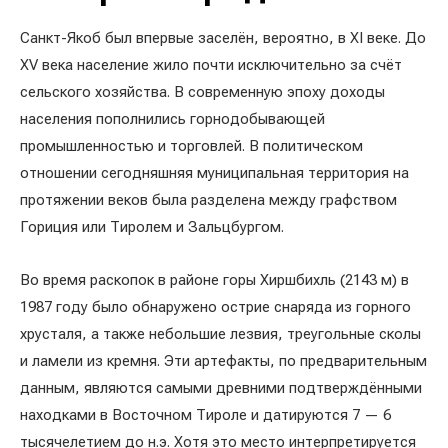
Санкт-Якоб был впервые заселён, вероятно, в XI веке. До
XV века население жило почти исключительно за счёт
сельского хозяйства. В современную эпоху доходы
населения пополнились горнодобывающей
промышленностью и торговлей. В политическом
отношении сегодняшняя муниципальная территория на
протяжении веков была разделена между графством
Гориция или Тиролем и Зальцбургом.
Во время раскопок в районе горы Хиршбихль (2143 м) в
1987 году было обнаружено острие снаряда из горного
хрусталя, а также небольшие лезвия, треугольные сколы
и ламели из кремня. Эти артефакты, по предварительным
данным, являются самыми древними подтверждёнными
находками в Восточном Тироле и датируются 7 — 6
тысячелетием до н.э. Хотя это место интерпретируется