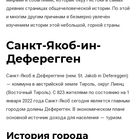
мифами и событиями, которые берут истоки в самых
древних страницах общечеловеческой истории. По этой
и многим другим причинам я безмерно увлечён
изучением истории этой небольшой, горной страны.
Санкт-Якоб-ин-
Деферегген
Санкт-Якоб в Дефереггене (нем. St. Jakob in Defereggen)
— коммуна в австрийской земле Тироль, округ Лиенц
(Восточный Тироль). С 823 жителями по состоянию на 1
января 2022 года Санкт-Якоб сегодня является главным
городом долины Деферегген. В экономическом плане
основной источник дохода для населения — туризм.
История города