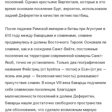
поселений. Однако крестьяне Виргенталя, которые в это
время основали поселение Бург, вероятно, использовали
задний Деферегген в качестве летних пастбищ.
После падения Римской империи и битвы при Агунтуме в
610 году между баварцами и славянами, славяне
продвинулись в долины Восточного Тироля. Основали ли
славяне, как и в соседнем Санкт-Вейте, постоянные
поселения на территории современной коммуны Санкт-
Якоб, точно не установлено. Только два географических
названия Фейстриц (от bystrica — поток) и Есач (от jes —
ясень или jasje — безлесная местность) доказывают
присутствие славян. В конце VIII века баварцы подчинили
себе славянских поселенцев. Благодаря
малочисленности поселений в долине Деферегген,
баварцы нашли достаточно свободного пространства
для обоснования, что сделало возможным мирную