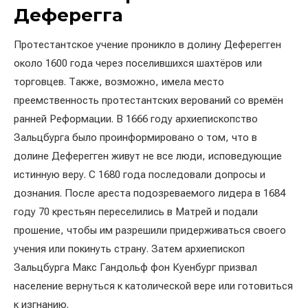
Деферегга
Протестантское учение проникло в долину Деферегген
около 1600 года через поселившихся шахтёров или
торговцев. Также, возможно, имела место
преемственность протестантских верований со времён
ранней Реформации. В 1666 году архиепископство
Зальцбурга было проинформировано о том, что в
долине Деферегген живут не все люди, исповедующие
истинную веру. С 1680 года последовали допросы и
дознания. После ареста подозреваемого лидера в 1684
году 70 крестьян переселились в Матрей и подали
прошение, чтобы им разрешили придерживаться своего
учения или покинуть страну. Затем архиепископ
Зальцбурга Макс Гандольф фон Куенбург призвал
население вернуться к католической вере или готовиться
к изгнанию.