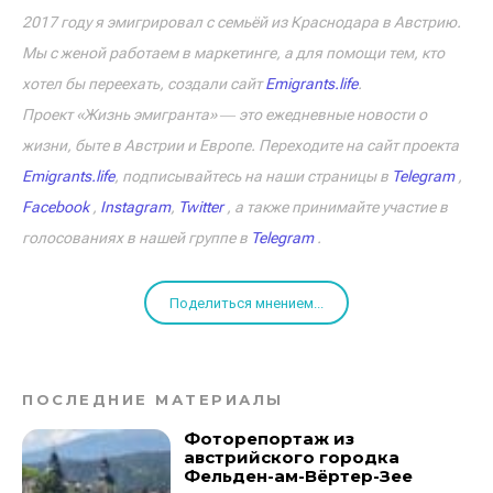
2017 году я эмигрировал с семьёй из Краснодара в Австрию.
Мы с женой работаем в маркетинге, а для помощи тем, кто
хотел бы переехать, создали сайт
Emigrants.life
.
Проект «Жизнь эмигранта» ― это ежедневные новости о
жизни, быте в Австрии и Европе. Переходите на сайт проекта
Emigrants.life
, подписывайтесь на наши страницы в
Telegram
,
Facebook
,
Instagram
,
Twitter
, а также принимайте участие в
голосованиях в нашей группе в
Telegram
.
Поделиться мнением...
ПОСЛЕДНИЕ МАТЕРИАЛЫ
Фоторепортаж из
австрийского городка
Фельден-ам-Вёртер-Зее