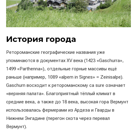
История города
Ретороманские географические названия уже
упоминаются в документах XV века (1423 «Gaschurra»,
1499 «Parthenna»), отдельные горные массивы ещё
раньше (например, 1089 «alpem in Signes» = Zeinisalpe).
Gaschurn восходит к ретороманскому ca sure означает
«верхняя палата». Благоприятный тёплый климат в
средние века, а также до 18 века, высокая гора Вермунт
использовалась фермерами из Ардеза и Гварды в
Нижнем Энгадине (перегон скота через перевал
Вермунт).