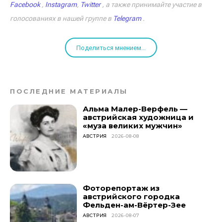
Facebook
,
Instagram
,
Twitter
, а также принимайте участие в
голосованиях в нашей группе в
Telegram
.
Поделиться мнением...
ПОСЛЕДНИЕ МАТЕРИАЛЫ
Альма Малер-Верфель —
австрийская художница и
«муза великих мужчин»
АВСТРИЯ
2026-08-08
Фоторепортаж из
австрийского городка
Фельден-ам-Вёртер-Зее
АВСТРИЯ
2026-08-07