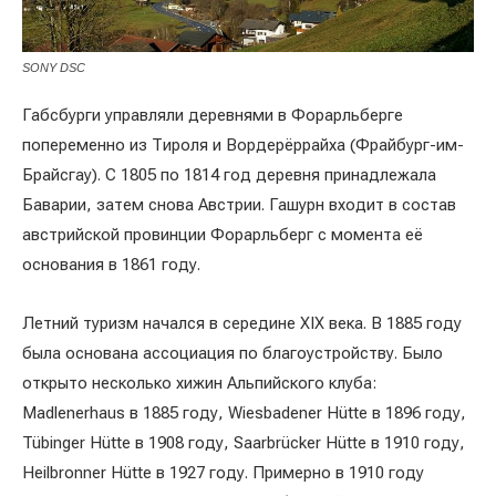
SONY DSC
Габсбурги управляли деревнями в Форарльберге
попеременно из Тироля и Вордерёррайха (Фрайбург-им-
Брайсгау). С 1805 по 1814 год деревня принадлежала
Баварии, затем снова Австрии. Гашурн входит в состав
австрийской провинции Форарльберг с момента её
основания в 1861 году.
Летний туризм начался в середине XIX века. В 1885 году
была основана ассоциация по благоустройству. Было
открыто несколько хижин Альпийского клуба:
Madlenerhaus в 1885 году, Wiesbadener Hütte в 1896 году,
Tübinger Hütte в 1908 году, Saarbrücker Hütte в 1910 году,
Heilbronner Hütte в 1927 году. Примерно в 1910 году