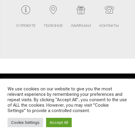
О ПРОЕКТЕ
ПОЛЕЗНОЕ
ЛАЙФХАКИ
КОНТАКТЫ
TERMS AND CONDITIONS
PRIVACY POLICY
SITEMAP
We use cookies on our website to give you the most
relevant experience by remembering your preferences and
repeat visits. By clicking “Accept All”, you consent to the use
© Emigrants Life WordPress Theme by TagDiv
of ALL the cookies. However, you may visit "Cookie
Settings" to provide a controlled consent.
Cookie Settings
Accept All
Social Media Auto Publish
Powered By :
XYZScripts.com