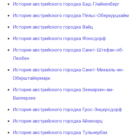
История австрийского городка Бад-Глайхенберг
История австрийского городка Пёльс-Оберкурцхайм
История австрийского городка Вайц
История австрийского городка Фонсдорф
История австрийского городка Санкт-Штефан-об-
Леобен
История австрийского городка Санкт-Михаэль-ин-
Оберштайермарк
История австрийского городка Зеекирхен-ам-
Валлерзее
История австрийского городка Грос-Энцерсдорф
История австрийского городка Айзенэрц
История австрийского городка Тульнербах