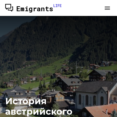
LIFE
Emigrants
История
австрийского