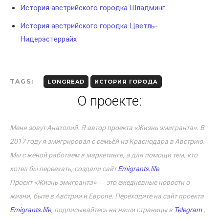
История австрийского городка Шладминг
История австрийского городка Цветль-
Нидерэстеррайх
TAGS:
LONGREAD
ИСТОРИЯ ГОРОДА
О проекте:
Меня зовут Анатолий. Я автор проекта «Жизнь эмигранта». В
2017 году я эмигрировал с семьёй из Краснодара в Австрию.
Мы с женой работаем в маркетинге, а для помощи тем, кто
хотел бы переехать, создали сайт
Emigrants.life
.
Проект «Жизнь эмигранта» ― это ежедневные новости о
жизни, быте в Австрии и Европе. Переходите на сайт проекта
Emigrants.life
, подписывайтесь на наши страницы в
Telegram
,