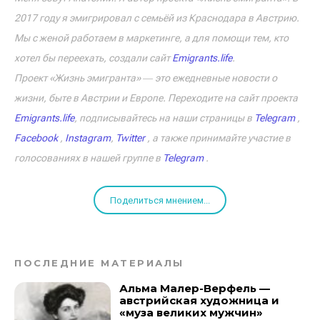
2017 году я эмигрировал с семьёй из Краснодара в Австрию.
Мы с женой работаем в маркетинге, а для помощи тем, кто
хотел бы переехать, создали сайт
Emigrants.life
.
Проект «Жизнь эмигранта» ― это ежедневные новости о
жизни, быте в Австрии и Европе. Переходите на сайт проекта
Emigrants.life
, подписывайтесь на наши страницы в
Telegram
,
Facebook
,
Instagram
,
Twitter
, а также принимайте участие в
голосованиях в нашей группе в
Telegram
.
Поделиться мнением...
ПОСЛЕДНИЕ МАТЕРИАЛЫ
Альма Малер-Верфель —
австрийская художница и
«муза великих мужчин»