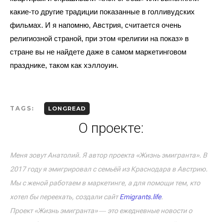
какие-то другие традиции показанные в голливудских 
фильмах. И я напомню, Австрия, считается очень 
религиозной страной, при этом «религии на показ» в 
стране вы не найдете даже в самом маркетинговом 
празднике, таком как хэллоуин. 
TAGS:
LONGREAD
О проекте:
Меня зовут Анатолий. Я автор проекта «Жизнь эмигранта». В
2017 году я эмигрировал с семьёй из Краснодара в Австрию.
Мы с женой работаем в маркетинге, а для помощи тем, кто
хотел бы переехать, создали сайт
Emigrants.life
.
Проект «Жизнь эмигранта» ― это ежедневные новости о