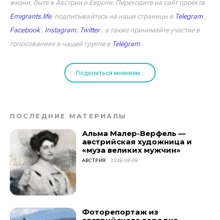
жизни, быте в Австрии и Европе. Переходите на сайт проекта
Emigrants.life
, подписывайтесь на наши страницы в
Telegram
,
Facebook
,
Instagram
,
Twitter
, а также принимайте участие в
голосованиях в нашей группе в
Telegram
.
Поделиться мнением...
ПОСЛЕДНИЕ МАТЕРИАЛЫ
Альма Малер-Верфель —
австрийская художница и
«муза великих мужчин»
АВСТРИЯ
2026-08-08
Фоторепортаж из