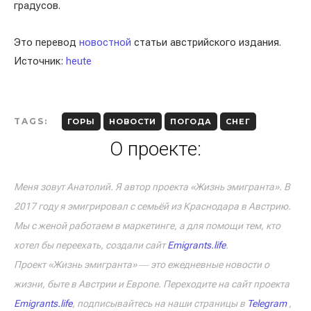
градусов.
Это перевод
новостной
статьи австрийского издания.
Источник:
heute
TAGS:
ГОРЫ
НОВОСТИ
ПОГОДА
СНЕГ
О проекте:
Меня зовут Анатолий. Я автор проекта «Жизнь эмигранта». В
2017 году я эмигрировал с семьёй из Краснодара в Австрию.
Мы с женой работаем в маркетинге, а для помощи тем, кто
хотел бы переехать, создали сайт
Emigrants.life
.
Проект «Жизнь эмигранта» ― это ежедневные новости о
жизни, быте в Австрии и Европе. Переходите на сайт проекта
Emigrants.life
, подписывайтесь на наши страницы в
Telegram
,