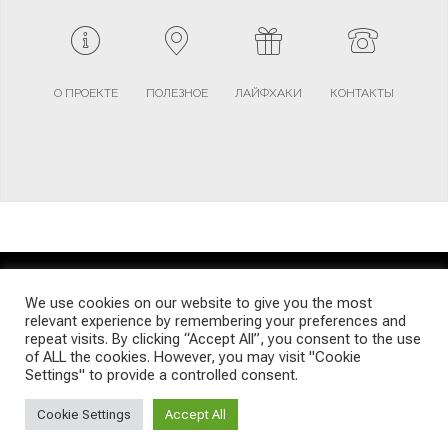
О ПРОЕКТЕ
ПОЛЕЗНОЕ
ЛАЙФХАКИ
КОНТАКТЫ
TERMS AND CONDITIONS
PRIVACY POLICY
SITEMAP
We use cookies on our website to give you the most
relevant experience by remembering your preferences and
repeat visits. By clicking “Accept All”, you consent to the use
© Emigrants Life WordPress Theme by TagDiv
of ALL the cookies. However, you may visit "Cookie
Settings" to provide a controlled consent.
Cookie Settings
Accept All