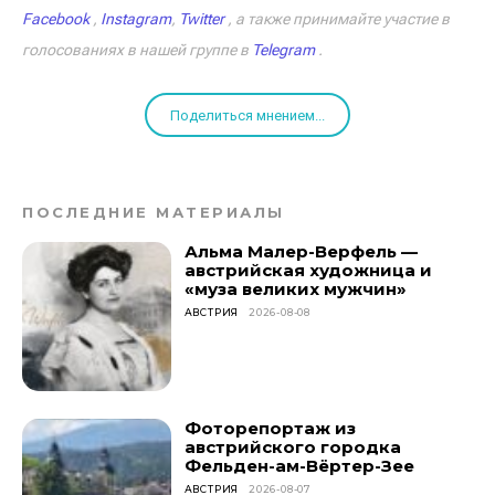
Facebook
,
Instagram
,
Twitter
, а также принимайте участие в
голосованиях в нашей группе в
Telegram
.
Поделиться мнением...
ПОСЛЕДНИЕ МАТЕРИАЛЫ
Альма Малер-Верфель —
австрийская художница и
«муза великих мужчин»
АВСТРИЯ
2026-08-08
Фоторепортаж из
австрийского городка
Фельден-ам-Вёртер-Зее
АВСТРИЯ
2026-08-07