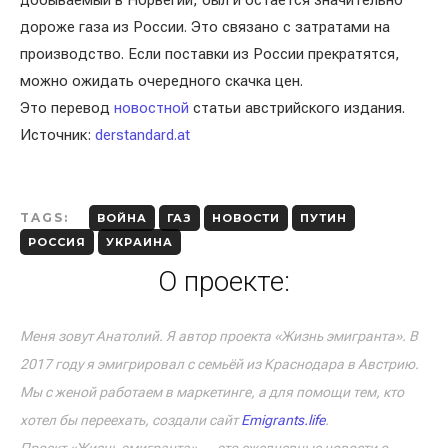
добываемый в Норвегии, был и остается значительно
дороже газа из России. Это связано с затратами на
производство. Если поставки из России прекратятся,
можно ожидать очередного скачка цен.
Это перевод
новостной
статьи австрийского издания.
Источник:
derstandard.at
TAGS:
ВОЙНА
ГАЗ
НОВОСТИ
ПУТИН
РОССИЯ
УКРАИНА
О проекте:
Меня зовут Анатолий. Я автор проекта «Жизнь эмигранта». В
2017 году я эмигрировал с семьёй из Краснодара в Австрию.
Мы с женой работаем в маркетинге, а для помощи тем, кто
хотел бы переехать, создали сайт
Emigrants.life
.