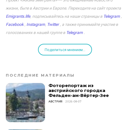
Проект «Жизнь эмигранта» ― это ежедневные новости о
жизни, быте в Австрии и Европе. Переходите на сайт проекта
Emigrants.life
, подписывайтесь на наши страницы в
Telegram
,
Facebook
,
Instagram
,
Twitter
, а также принимайте участие в
голосованиях в нашей группе в
Telegram
.
Поделиться мнением...
ПОСЛЕДНИЕ МАТЕРИАЛЫ
Фоторепортаж из
австрийского городка
Фельден-ам-Вёртер-Зее
АВСТРИЯ
2026-08-07